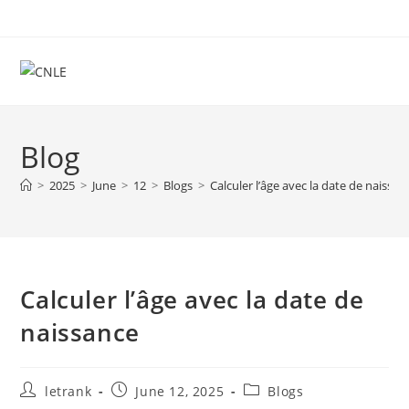
Skip
to
content
Blog
>
2025
>
June
>
12
>
Blogs
>
Calculer l’âge avec la date de naissan
Calculer l’âge avec la date de
naissance
Post
Post
Post
letrank
June 12, 2025
Blogs
author:
published:
category: