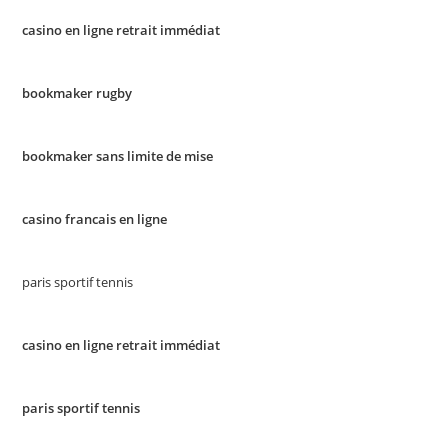
casino en ligne retrait immédiat
bookmaker rugby
bookmaker sans limite de mise
casino francais en ligne
paris sportif tennis
casino en ligne retrait immédiat
paris sportif tennis