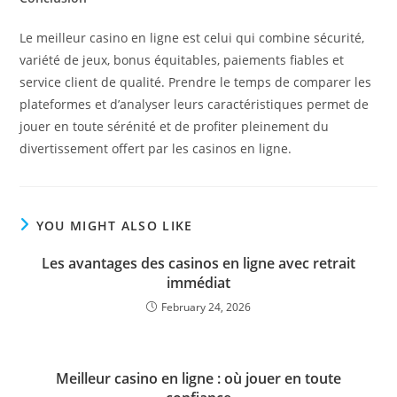
Le meilleur casino en ligne est celui qui combine sécurité,
variété de jeux, bonus équitables, paiements fiables et
service client de qualité. Prendre le temps de comparer les
plateformes et d’analyser leurs caractéristiques permet de
jouer en toute sérénité et de profiter pleinement du
divertissement offert par les casinos en ligne.
YOU MIGHT ALSO LIKE
Les avantages des casinos en ligne avec retrait
immédiat
February 24, 2026
Meilleur casino en ligne : où jouer en toute