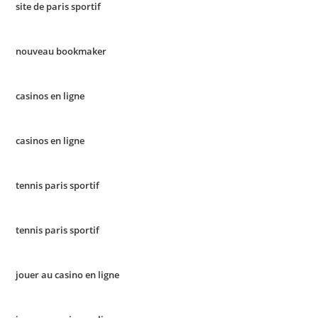
site de paris sportif
nouveau bookmaker
casinos en ligne
casinos en ligne
tennis paris sportif
tennis paris sportif
jouer au casino en ligne