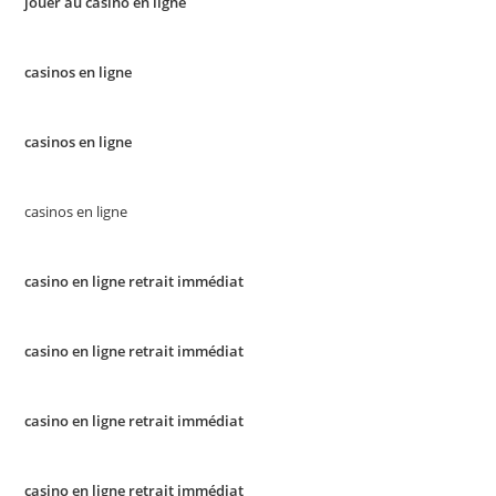
jouer au casino en ligne
casinos en ligne
casinos en ligne
casinos en ligne
casino en ligne retrait immédiat
casino en ligne retrait immédiat
casino en ligne retrait immédiat
casino en ligne retrait immédiat