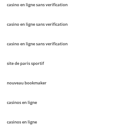
casino en ligne sans verification
casino en ligne sans verification
casino en ligne sans verification
site de paris sportif
nouveau bookmaker
casinos en ligne
casinos en ligne