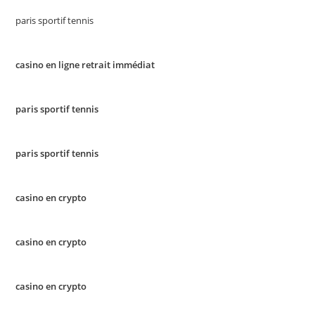
paris sportif tennis
casino en ligne retrait immédiat
paris sportif tennis
paris sportif tennis
casino en crypto
casino en crypto
casino en crypto