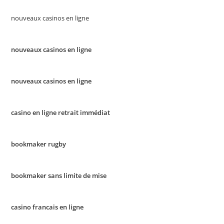
nouveaux casinos en ligne
nouveaux casinos en ligne
nouveaux casinos en ligne
casino en ligne retrait immédiat
bookmaker rugby
bookmaker sans limite de mise
casino francais en ligne