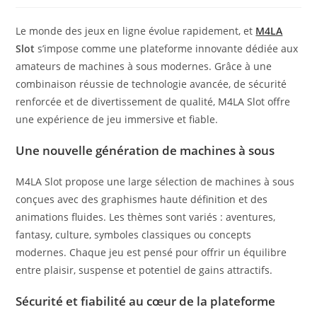
Le monde des jeux en ligne évolue rapidement, et
M4LA
Slot
s’impose comme une plateforme innovante dédiée aux
amateurs de machines à sous modernes. Grâce à une
combinaison réussie de technologie avancée, de sécurité
renforcée et de divertissement de qualité, M4LA Slot offre
une expérience de jeu immersive et fiable.
Une nouvelle génération de machines à sous
M4LA Slot propose une large sélection de machines à sous
conçues avec des graphismes haute définition et des
animations fluides. Les thèmes sont variés : aventures,
fantasy, culture, symboles classiques ou concepts
modernes. Chaque jeu est pensé pour offrir un équilibre
entre plaisir, suspense et potentiel de gains attractifs.
Sécurité et fiabilité au cœur de la plateforme