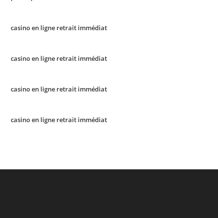
casino en ligne retrait immédiat
casino en ligne retrait immédiat
casino en ligne retrait immédiat
casino en ligne retrait immédiat