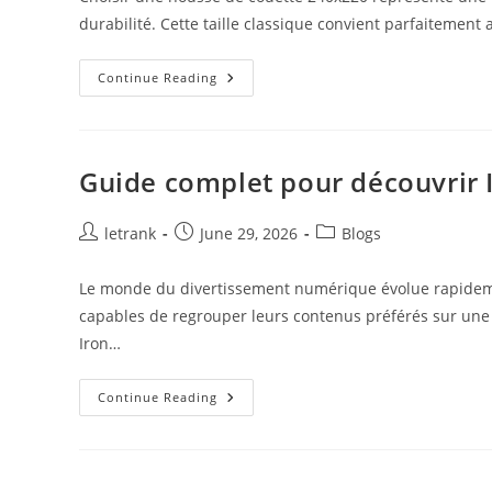
durabilité. Cette taille classique convient parfaitement
Housse
Continue Reading
De
Couette
240×220
:
Conseils
Pour
Guide complet pour découvrir 
Bien
La
Choisir
En
Post
Post
Post
letrank
June 29, 2026
Blogs
2026
author:
published:
category:
Le monde du divertissement numérique évolue rapidemen
capables de regrouper leurs contenus préférés sur une 
Iron…
Guide
Continue Reading
Complet
Pour
Découvrir
Iron
TV
Pro