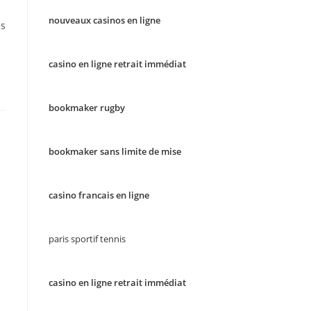
nouveaux casinos en ligne
es
casino en ligne retrait immédiat
bookmaker rugby
bookmaker sans limite de mise
casino francais en ligne
paris sportif tennis
casino en ligne retrait immédiat