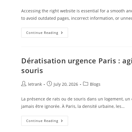
author:
published:
category:
Accessing the right website is essential for a smooth an
to avoid outdated pages, incorrect information, or unne
A
Continue Reading
Better
Way
To
Access
Online
Platforms
Dératisation urgence Paris : ag
Safely
souris
Post
Post
Post
letrank
July 20, 2026
Blogs
author:
published:
category:
La présence de rats ou de souris dans un logement, un
jamais être ignorée. À Paris, la densité urbaine, les…
Dératisation
Continue Reading
Urgence
Paris