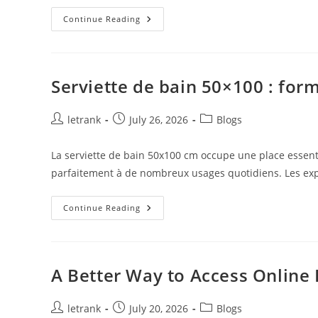
Trattoria
Continue Reading
Pasta
Pizza
Brax
:
Votre
Restaurant
Serviette de bain 50×100 : form
Italien
Préféré
Pour
Une
Post
Post
Post
letrank
July 26, 2026
Blogs
Pizza
author:
published:
category:
À
Agen
La serviette de bain 50x100 cm occupe une place essentie
(47000)
parfaitement à de nombreux usages quotidiens. Les exp
Serviette
Continue Reading
De
Bain
50×100
:
Format
Idéal
A Better Way to Access Online 
Et
Entretien
En
2026
Post
Post
Post
letrank
July 20, 2026
Blogs