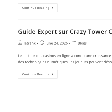
Guide
Continue Reading
Moderne
Des
Bonus
De
Casino
Sans
Guide Expert sur Crazy Tower 
Dépôt
En
Ligne
Post
Post
Post
letrank
June 24, 2026
Blogs
author:
published:
category:
Le secteur des casinos en ligne a connu une croissance
des technologies numériques, les joueurs peuvent déso
Guide
Continue Reading
Expert
Sur
Crazy
Tower
Casino
FR
En
France