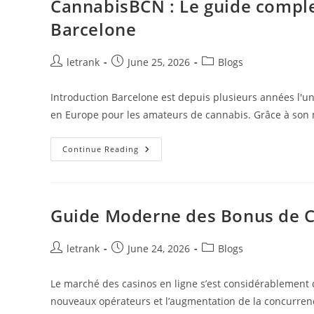
CannabisBCN : Le guide comple
Barcelone
Post
Post
Post
letrank
June 25, 2026
Blogs
author:
published:
category:
Introduction Barcelone est depuis plusieurs années l'un
en Europe pour les amateurs de cannabis. Grâce à son 
CannabisBCN
Continue Reading
:
Le
Guide
Complet
De
La
Guide Moderne des Bonus de C
Scène
Du
Cannabis
À
Post
Post
Post
letrank
June 24, 2026
Blogs
Barcelone
author:
published:
category:
Le marché des casinos en ligne s’est considérablement 
nouveaux opérateurs et l’augmentation de la concurren