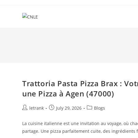
Skip
to
content
Trattoria Pasta Pizza Brax : Vo
une Pizza à Agen (47000)
Post
Post
Post
letrank
July 29, 2026
Blogs
author:
published:
category:
La cuisine italienne est une invitation au voyage, où ch
partage. Une pizza parfaitement cuite, des ingrédients 