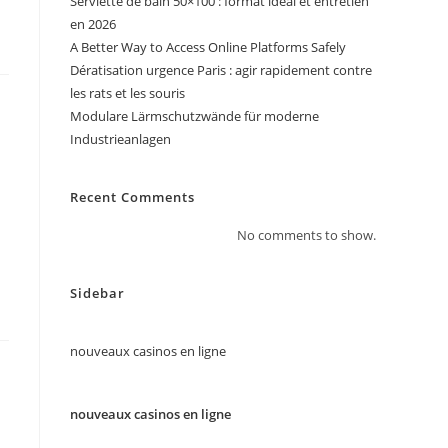
Serviette de bain 50×100 : format idéal et entretien
en 2026
A Better Way to Access Online Platforms Safely
Dératisation urgence Paris : agir rapidement contre
les rats et les souris
Modulare Lärmschutzwände für moderne
Industrieanlagen
Recent Comments
No comments to show.
Sidebar
nouveaux casinos en ligne
nouveaux casinos en ligne