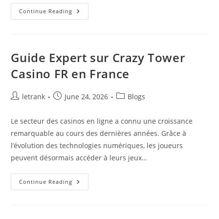
Guide
Continue Reading
Moderne
Des
Bonus
De
Casino
Sans
Guide Expert sur Crazy Tower
Dépôt
En
Casino FR en France
Ligne
Post
Post
Post
letrank
June 24, 2026
Blogs
author:
published:
category:
Le secteur des casinos en ligne a connu une croissance
remarquable au cours des dernières années. Grâce à
l’évolution des technologies numériques, les joueurs
peuvent désormais accéder à leurs jeux…
Guide
Continue Reading
Expert
Sur
Crazy
Tower
Casino