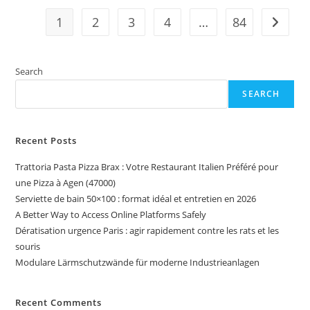
FR
En
1
2
3
4
…
84
Go to t
France
Search
SEARCH
Recent Posts
Trattoria Pasta Pizza Brax : Votre Restaurant Italien Préféré pour
une Pizza à Agen (47000)
Serviette de bain 50×100 : format idéal et entretien en 2026
A Better Way to Access Online Platforms Safely
Dératisation urgence Paris : agir rapidement contre les rats et les
souris
Modulare Lärmschutzwände für moderne Industrieanlagen
Recent Comments