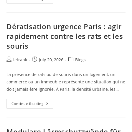
Better
Way
To
Access
Online
Platforms
Dératisation urgence Paris : agir
Safely
rapidement contre les rats et les
souris
Post
Post
Post
letrank
July 20, 2026
Blogs
author:
published:
category:
La présence de rats ou de souris dans un logement, un
commerce ou un immeuble représente une situation qui ne
doit jamais être ignorée. À Paris, la densité urbaine, les…
Dératisation
Continue Reading
Urgence
Paris
:
Agir
Rapidement
Contre
Modulare Lärmschutzwände für