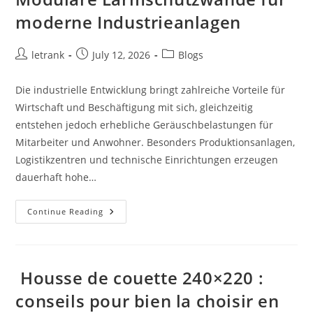
Les
Rats
moderne Industrieanlagen
Et
Les
Souris
Post
Post
Post
letrank
July 12, 2026
Blogs
author:
published:
category:
Die industrielle Entwicklung bringt zahlreiche Vorteile für
Wirtschaft und Beschäftigung mit sich, gleichzeitig
entstehen jedoch erhebliche Geräuschbelastungen für
Mitarbeiter und Anwohner. Besonders Produktionsanlagen,
Logistikzentren und technische Einrichtungen erzeugen
dauerhaft hohe…
Modulare
Continue Reading
Lärmschutzwände
Für
Moderne
Industrieanlagen
Housse de couette 240×220 :
conseils pour bien la choisir en