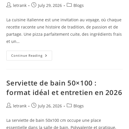
Post
Post
Post
letrank
July 29, 2026
Blogs
author:
published:
category:
La cuisine italienne est une invitation au voyage, où chaque
recette raconte une histoire de tradition, de passion et de
partage. Une pizza parfaitement cuite, des ingrédients frais
et un…
Trattoria
Continue Reading
Pasta
Pizza
Brax
:
Votre
Restaurant
Serviette de bain 50×100 :
Italien
Préféré
format idéal et entretien en 2026
Pour
Une
Pizza
À
Post
Post
Post
letrank
July 26, 2026
Blogs
Agen
author:
published:
category:
(47000)
La serviette de bain 50x100 cm occupe une place
essentielle dans la salle de bain. Polyvalente et pratique,