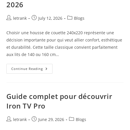
2026
Post
Post
Post
letrank
July 12, 2026
Blogs
author:
published:
category:
Choisir une housse de couette 240x220 représente une
décision importante pour qui veut allier confort, esthétique
et durabilité. Cette taille classique convient parfaitement
aux lits de 140 ou 160 cm…
Housse
Continue Reading
De
Couette
240×220
:
Conseils
Pour
Guide complet pour découvrir
Bien
La
Iron TV Pro
Choisir
En
2026
Post
Post
Post
letrank
June 29, 2026
Blogs
author:
published:
category: