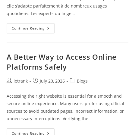
elle s’adapte parfaitement à de nombreux usages
quotidiens. Les experts du linge…
Serviette
Continue Reading
De
Bain
50×100
:
Format
Idéal
A Better Way to Access Online
Et
Entretien
Platforms Safely
En
2026
Post
Post
Post
letrank
July 20, 2026
Blogs
author:
published:
category:
Accessing the right website is essential for a smooth and
secure online experience. Many users prefer using official
sources to avoid outdated pages, incorrect information, or
unnecessary interruptions. Verifying the…
A
Continue Reading