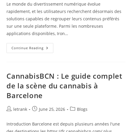
Le monde du divertissement numérique évolue
rapidement, et les utilisateurs recherchent désormais des
solutions capables de regrouper leurs contenus préférés
sur une seule plateforme. Parmi les nombreuses
applications disponibles, Iron…
Guide
Continue Reading
Complet
Pour
Découvrir
Iron
TV
Pro
CannabisBCN : Le guide complet
de la scène du cannabis à
Barcelone
Post
Post
Post
letrank
June 25, 2026
Blogs
author:
published:
category:
Introduction Barcelone est depuis plusieurs années l'une
des destinations les https://fr.cannabisbcn.com/ plus