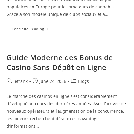
populaires en Europe pour les amateurs de cannabis.
Grâce à son modèle unique de clubs sociaux et à…
CannabisBCN
Continue Reading
:
Le
Guide
Complet
De
La
Guide Moderne des Bonus de
Scène
Du
Casino Sans Dépôt en Ligne
Cannabis
À
Barcelone
Post
Post
Post
letrank
June 24, 2026
Blogs
author:
published:
category:
Le marché des casinos en ligne s’est considérablement
développé au cours des dernières années. Avec l’arrivée de
nouveaux opérateurs et l’augmentation de la concurrence,
les joueurs recherchent désormais davantage
d’informations…