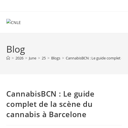
Skip
to
content
Blog
>
2026
>
June
>
25
>
Blogs
>
CannabisBCN : Le guide complet de l
CannabisBCN : Le guide
complet de la scène du
cannabis à Barcelone