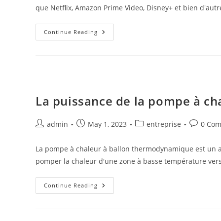
que Netflix, Amazon Prime Video, Disney+ et bien d'autr
Les
Continue Reading
Séries
Et
Films
En
Streaming
:
Une
Nouvelle
Façon
La puissance de la pompe à c
De
Regarder
Du
Contenu
Post
Post
Post
Post
admin
May 1, 2023
entreprise
0 Co
author:
published:
category:
comment
La pompe à chaleur à ballon thermodynamique est un app
pomper la chaleur d'une zone à basse température ver
La
Continue Reading
Puissance
De
La
Pompe
À