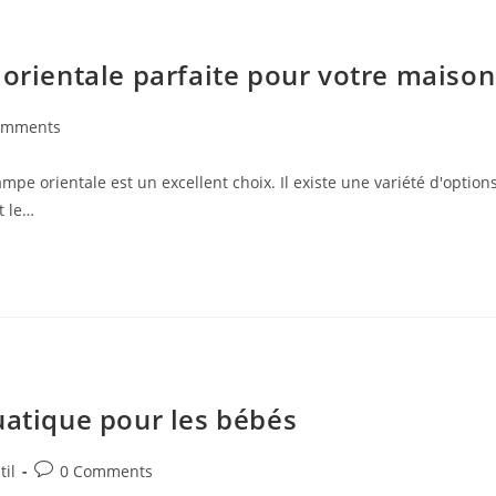
 orientale parfaite pour votre maison
omments
ts:
mpe orientale est un excellent choix. Il existe une variété d'option
t le…
uatique pour les bébés
Post
til
0 Comments
comments: