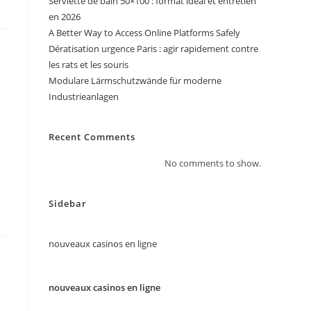
Serviette de bain 50×100 : format idéal et entretien
en 2026
A Better Way to Access Online Platforms Safely
Dératisation urgence Paris : agir rapidement contre
les rats et les souris
Modulare Lärmschutzwände für moderne
Industrieanlagen
Recent Comments
No comments to show.
Sidebar
nouveaux casinos en ligne
nouveaux casinos en ligne