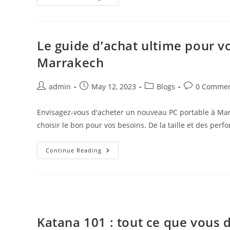
Avantages
De
Nos
Taxis
&
Navettes
Le guide d’achat ultime pour v
Aéroport
Marrakech
Post
Post
Post
Post
admin
May 12, 2023
Blogs
0 Comme
author:
published:
category:
comments:
Envisagez-vous d'acheter un nouveau PC portable à Marr
choisir le bon pour vos besoins. De la taille et des per
Le
Continue Reading
Guide
D’achat
Ultime
Pour
Votre
Prochain
PC
Portable
À
Katana 101 : tout ce que vous 
Marrakech