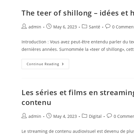
Avant
De
Louer
The teer of shillong – idées et 
Votre
Maison
Post
Post
Post
Post
admin
May 6, 2023
Santé
0 Commen
author:
published:
category:
comments:
Introduction : Vous avez peut-être entendu parler du teer
dernières années. Surnommée la «teer of shillong», ce
The
Continue Reading
Teer
Of
Shillong
–
Idées
Et
Les séries et films en streamin
Histoires
Des
contenu
Habitants
De
La
Ville
Post
Post
Post
Post
admin
May 4, 2023
Digital
0 Commen
author:
published:
category:
comments:
Le streaming de contenu audiovisuel est devenu de plus