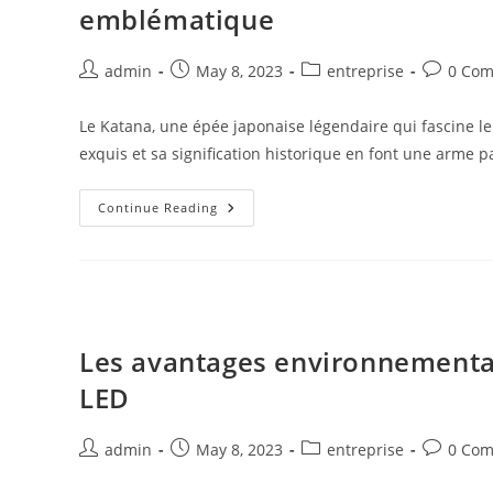
emblématique
Post
Post
Post
Post
admin
May 8, 2023
entreprise
0 Co
author:
published:
category:
comment
Le Katana, une épée japonaise légendaire qui fascine le
exquis et sa signification historique en font une arme
Katana 101 :
Continue Reading
Tout
Ce
Que
Vous
Devez
Savoir
Sur
Cette
Arme
Les avantages environnementau
Japonaise
Emblématique
LED
Post
Post
Post
Post
admin
May 8, 2023
entreprise
0 Co
author:
published:
category:
comment