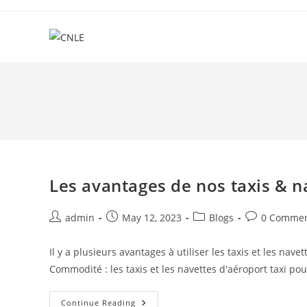
Skip
to
content
Les avantages de nos taxis & n
Post
Post
Post
Post
admin
May 12, 2023
Blogs
0 Comme
author:
published:
category:
comments:
Il y a plusieurs avantages à utiliser les taxis et les nav
Commodité : les taxis et les navettes d'aéroport taxi p
Les
Continue Reading