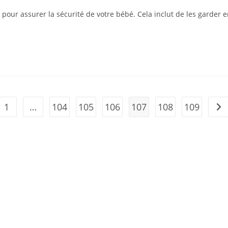
 pour assurer la sécurité de votre bébé. Cela inclut de les garder 
1
…
104
105
106
107
108
109
the previous page
Go 