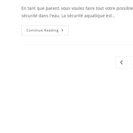
En tant que parent, vous voulez faire tout votre possible
sécurité dans l'eau. La sécurité aquatique est…
L’importance
Continue Reading
De
La
Sécurité
Aquatique
Pour
Les
Bébés
Go to 