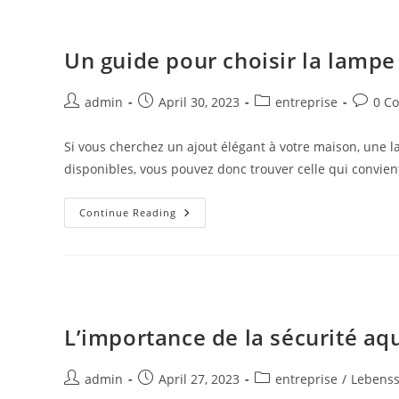
Chaleur
Ballon
Thermodynamique
Un guide pour choisir la lampe
Post
Post
Post
Post
admin
April 30, 2023
entreprise
0 C
author:
published:
category:
commen
Si vous cherchez un ajout élégant à votre maison, une la
disponibles, vous pouvez donc trouver celle qui convien
Un
Continue Reading
Guide
Pour
Choisir
La
Lampe
Orientale
Parfaite
Pour
Votre
L’importance de la sécurité aq
Maison
Post
Post
Post
admin
April 27, 2023
entreprise
/
Lebenss
author:
published:
category: