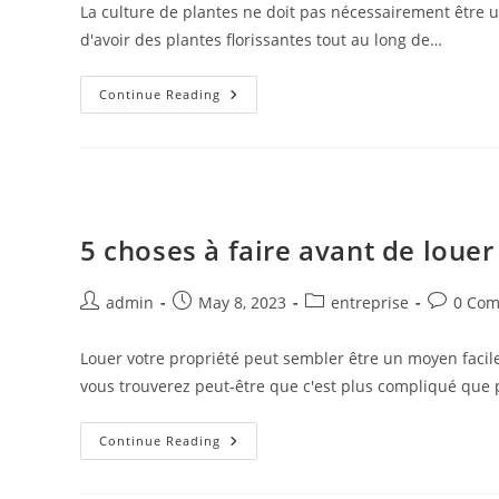
La culture de plantes ne doit pas nécessairement être une
d'avoir des plantes florissantes tout au long de…
Les
Continue Reading
Avantages
Environnementaux
De
La
Culture
Avec
Des
Lumières
LED
5 choses à faire avant de loue
Post
Post
Post
Post
admin
May 8, 2023
entreprise
0 Co
author:
published:
category:
comment
Louer votre propriété peut sembler être un moyen facil
vous trouverez peut-être que c'est plus compliqué que
5
Continue Reading
Choses
À
Faire