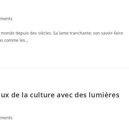
mments
s:
 monde depuis des siècles. Sa lame tranchante, son savoir-faire
 pas comme les…
x de la culture avec des lumières
mments
s: