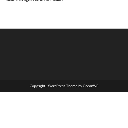
Copyright - WordPress Theme by OceanWP