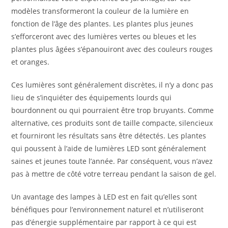
modèles transformeront la couleur de la lumière en
fonction de l’âge des plantes. Les plantes plus jeunes
s’efforceront avec des lumières vertes ou bleues et les
plantes plus âgées s’épanouiront avec des couleurs rouges
et oranges.
Ces lumières sont généralement discrètes, il n’y a donc pas
lieu de s’inquiéter des équipements lourds qui
bourdonnent ou qui pourraient être trop bruyants. Comme
alternative, ces produits sont de taille compacte, silencieux
et fourniront les résultats sans être détectés. Les plantes
qui poussent à l’aide de lumières LED sont généralement
saines et jeunes toute l’année. Par conséquent, vous n’avez
pas à mettre de côté votre terreau pendant la saison de gel.
Un avantage des lampes à LED est en fait qu’elles sont
bénéfiques pour l’environnement naturel et n’utiliseront
pas d’énergie supplémentaire par rapport à ce qui est