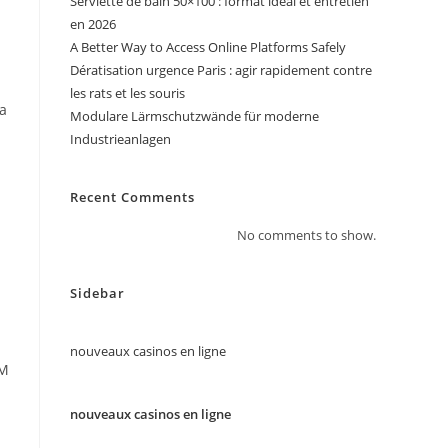
Serviette de bain 50×100 : format idéal et entretien
en 2026
A Better Way to Access Online Platforms Safely
Dératisation urgence Paris : agir rapidement contre
les rats et les souris
va
Modulare Lärmschutzwände für moderne
Industrieanlagen
Recent Comments
No comments to show.
Sidebar
nouveaux casinos en ligne
AM
nouveaux casinos en ligne