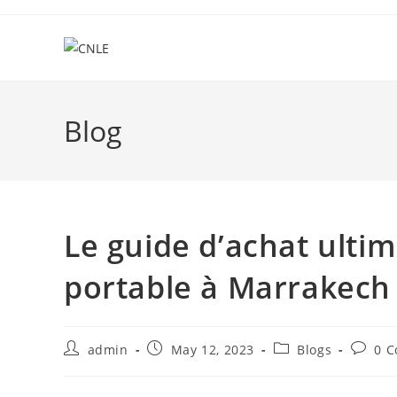
Skip
to
content
Blog
Le guide d’achat ulti
portable à Marrakech
Post
Post
Post
Post
admin
May 12, 2023
Blogs
0 
author:
published:
category:
commen