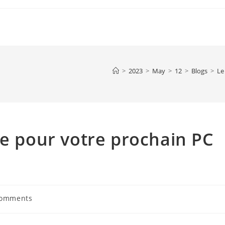
>
2023
>
May
>
12
>
Blogs
>
Le
me pour votre prochain PC
Comments
ts: