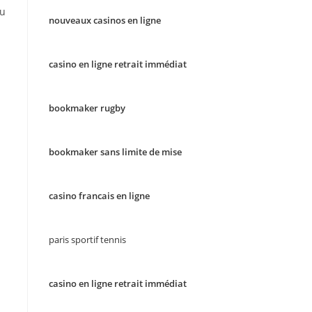
ou
nouveaux casinos en ligne
casino en ligne retrait immédiat
bookmaker rugby
bookmaker sans limite de mise
casino francais en ligne
paris sportif tennis
casino en ligne retrait immédiat