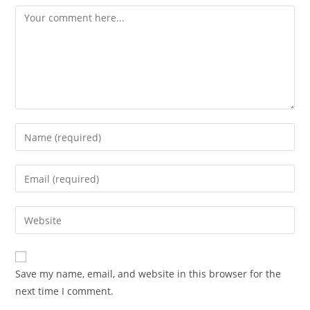
Comment
Enter
your
name
Enter
or
your
username
email
Enter
to
address
your
comment
to
website
comment
URL
Save my name, email, and website in this browser for the
(optional)
next time I comment.