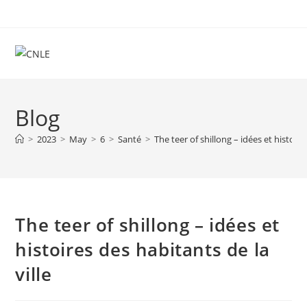
Skip
to
content
Blog
>
2023
>
May
>
6
>
Santé
>
The teer of shillong – idées et histoire
The teer of shillong – idées et
histoires des habitants de la
ville