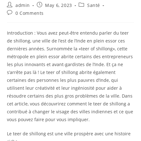
Post
Post
Post
admin
May 6, 2023
Santé
author:
published:
category:
Post
0 Comments
comments:
Introduction : Vous avez peut-être entendu parler du teer
de shillong, une ville de l’est de l’Inde en plein essor ces
dernières années. Surnommée la «teer of shillong», cette
métropole en plein essor abrite certains des entrepreneurs
les plus innovants et avant-gardistes de l’Inde. Et ça ne
s’arrête pas là ! Le teer of shillong abrite également
certaines des personnes les plus pauvres d’Inde, qui
utilisent leur créativité et leur ingéniosité pour aider à
résoudre certains des plus gros problèmes de la ville. Dans
cet article, vous découvrirez comment le teer de shillong a
contribué à changer le visage des villes indiennes et ce que
vous pouvez faire pour vous impliquer.
Le teer de shillong est une ville prospère avec une histoire