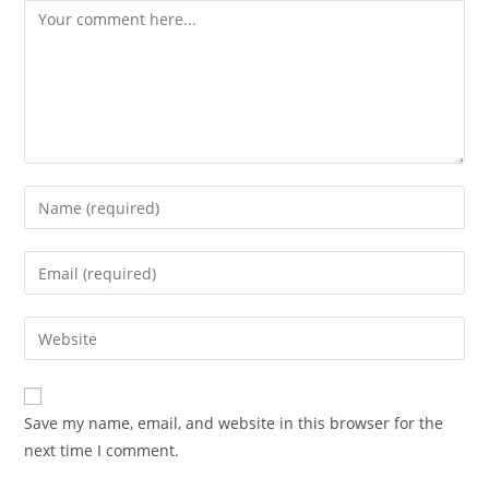
Comment
Enter
your
name
Enter
or
your
username
email
Enter
to
address
your
comment
to
website
comment
URL
Save my name, email, and website in this browser for the
(optional)
next time I comment.