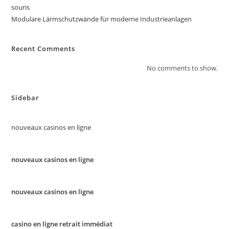
souris
Modulare Lärmschutzwände für moderne Industrieanlagen
Recent Comments
No comments to show.
Sidebar
nouveaux casinos en ligne
nouveaux casinos en ligne
nouveaux casinos en ligne
casino en ligne retrait immédiat