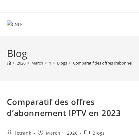
Skip
to
content
Blog
>
2026
>
March
>
1
>
Blogs
>
Comparatif des offres d’abonnemen
Comparatif des offres
d’abonnement IPTV en 2023
Post
Post
Post
letrank
March 1, 2026
Blogs
author:
published:
category: