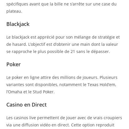
spécifiques avant que la bille ne s’arrête sur une case du
plateau.
Blackjack
Le blackjack est apprécié pour son mélange de stratégie et
de hasard. L’objectif est d’obtenir une main dont la valeur
se rapproche le plus possible de 21 sans le dépasser.
Poker
Le poker en ligne attire des millions de joueurs. Plusieurs
variantes sont disponibles, notamment le Texas Hold’em,
l’Omaha et le Stud Poker.
Casino en Direct
Les casinos live permettent de jouer avec de vrais croupiers
via une diffusion vidéo en direct. Cette option reproduit