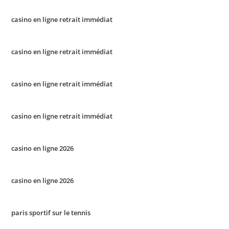
casino en ligne retrait immédiat
casino en ligne retrait immédiat
casino en ligne retrait immédiat
casino en ligne retrait immédiat
casino en ligne 2026
casino en ligne 2026
paris sportif sur le tennis