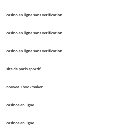
casino en ligne sans verification
casino en ligne sans verification
casino en ligne sans verification
site de paris sportif
nouveau bookmaker
casinos en ligne
casinos en ligne