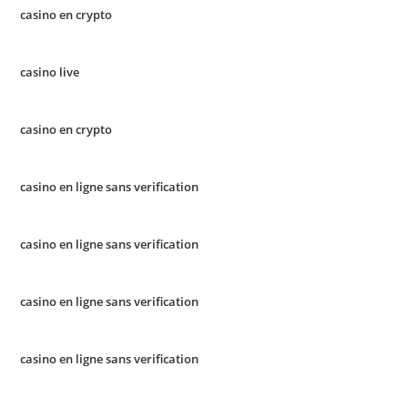
casino en crypto
casino live
casino en crypto
casino en ligne sans verification
casino en ligne sans verification
casino en ligne sans verification
casino en ligne sans verification