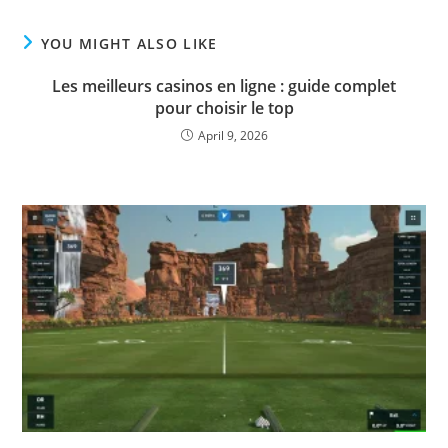
YOU MIGHT ALSO LIKE
Les meilleurs casinos en ligne : guide complet
pour choisir le top
April 9, 2026