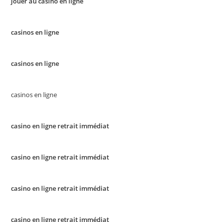
jouer au casino en ligne
casinos en ligne
casinos en ligne
casinos en ligne
casino en ligne retrait immédiat
casino en ligne retrait immédiat
casino en ligne retrait immédiat
casino en ligne retrait immédiat