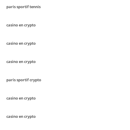
paris sportif tennis
casino en crypto
casino en crypto
casino en crypto
paris sportif crypto
casino en crypto
casino en crypto