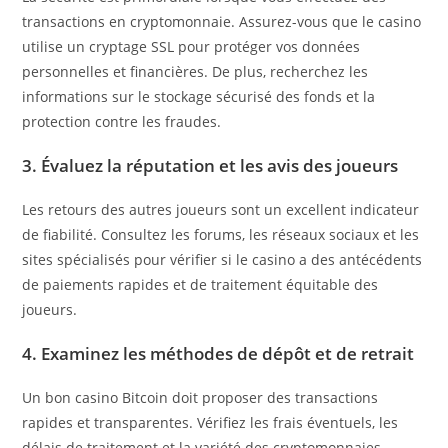
transactions en cryptomonnaie. Assurez-vous que le casino
utilise un cryptage SSL pour protéger vos données
personnelles et financières. De plus, recherchez les
informations sur le stockage sécurisé des fonds et la
protection contre les fraudes.
3. Évaluez la réputation et les avis des joueurs
Les retours des autres joueurs sont un excellent indicateur
de fiabilité. Consultez les forums, les réseaux sociaux et les
sites spécialisés pour vérifier si le casino a des antécédents
de paiements rapides et de traitement équitable des
joueurs.
4. Examinez les méthodes de dépôt et de retrait
Un bon casino Bitcoin doit proposer des transactions
rapides et transparentes. Vérifiez les frais éventuels, les
délais de traitement et la variété des cryptomonnaies