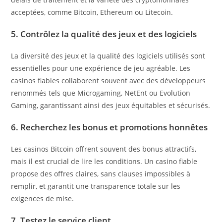
acceptées, comme Bitcoin, Ethereum ou Litecoin.
5. Contrôlez la qualité des jeux et des logiciels
La diversité des jeux et la qualité des logiciels utilisés sont
essentielles pour une expérience de jeu agréable. Les
casinos fiables collaborent souvent avec des développeurs
renommés tels que Microgaming, NetEnt ou Evolution
Gaming, garantissant ainsi des jeux équitables et sécurisés.
6. Recherchez les bonus et promotions honnêtes
Les casinos Bitcoin offrent souvent des bonus attractifs,
mais il est crucial de lire les conditions. Un casino fiable
propose des offres claires, sans clauses impossibles à
remplir, et garantit une transparence totale sur les
exigences de mise.
7. Testez le service client