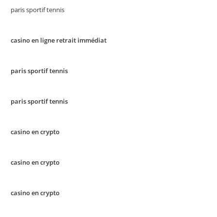
paris sportif tennis
casino en ligne retrait immédiat
paris sportif tennis
paris sportif tennis
casino en crypto
casino en crypto
casino en crypto