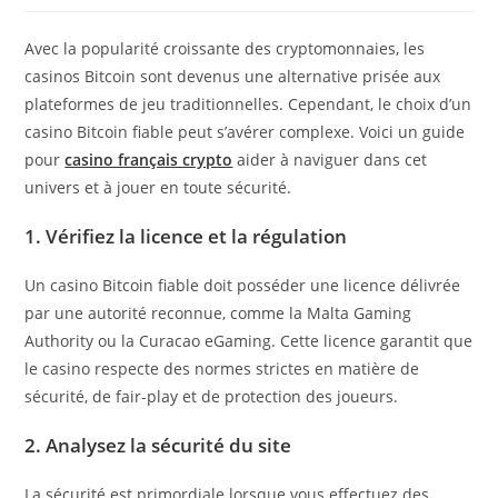
Avec la popularité croissante des cryptomonnaies, les
casinos Bitcoin sont devenus une alternative prisée aux
plateformes de jeu traditionnelles. Cependant, le choix d’un
casino Bitcoin fiable peut s’avérer complexe. Voici un guide
pour
casino français crypto
aider à naviguer dans cet
univers et à jouer en toute sécurité.
1. Vérifiez la licence et la régulation
Un casino Bitcoin fiable doit posséder une licence délivrée
par une autorité reconnue, comme la Malta Gaming
Authority ou la Curacao eGaming. Cette licence garantit que
le casino respecte des normes strictes en matière de
sécurité, de fair-play et de protection des joueurs.
2. Analysez la sécurité du site
La sécurité est primordiale lorsque vous effectuez des