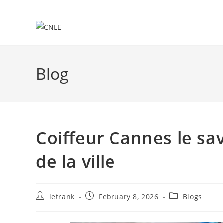
Skip
to
content
Blog
Coiffeur Cannes le sav
de la ville
Post
Post
Post
letrank
February 8, 2026
Blogs
author:
published:
category: