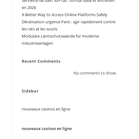
Serviette de bain 50×100 : format idéal et entretien
en 2026
A Better Way to Access Online Platforms Safely
Dératisation urgence Paris : agir rapidement contre
les rats et les souris
Modulare Lärmschutzwände für moderne
Industrieanlagen
Recent Comments
No comments to show.
Sidebar
nouveaux casinos en ligne
nouveaux casinos en ligne