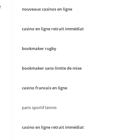
e
nouveaux casinos en ligne
casino en ligne retrait immédiat
bookmaker rugby
bookmaker sans limite de mise
casino francais en ligne
paris sportif tennis
casino en ligne retrait immédiat