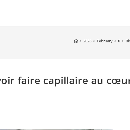
>
2026
>
February
>
8
>
Bl
oir faire capillaire au cœu