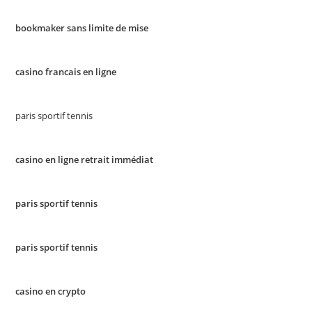
bookmaker sans limite de mise
casino francais en ligne
paris sportif tennis
casino en ligne retrait immédiat
paris sportif tennis
paris sportif tennis
casino en crypto