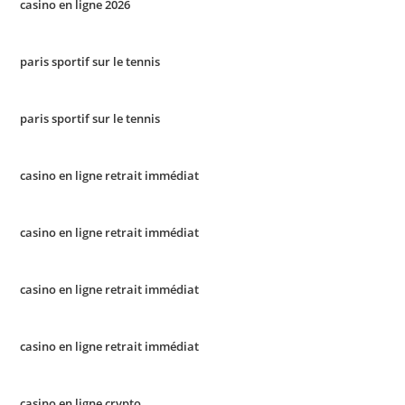
casino en ligne 2026
paris sportif sur le tennis
paris sportif sur le tennis
casino en ligne retrait immédiat
casino en ligne retrait immédiat
casino en ligne retrait immédiat
casino en ligne retrait immédiat
casino en ligne crypto