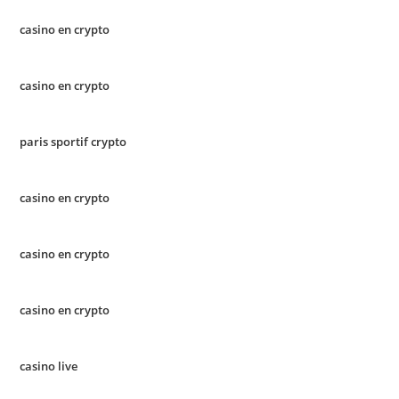
casino en crypto
casino en crypto
paris sportif crypto
casino en crypto
casino en crypto
casino en crypto
casino live