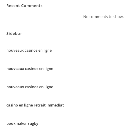
Recent Comments
No comments to show.
Sidebar
nouveaux casinos en ligne
nouveaux casinos en ligne
nouveaux casinos en ligne
casino en ligne retrait immédiat
bookmaker rugby