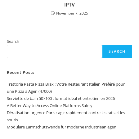
IPTV
November 7, 2025
Search
SEARCH
Recent Posts
Trattoria Pasta Pizza Brax : Votre Restaurant Italien Préféré pour
une Pizza à Agen (47000)
Serviette de bain 50×100 : format idéal et entretien en 2026
A Better Way to Access Online Platforms Safely
Dératisation urgence Paris : agir rapidement contre les rats et les
souris
Modulare Lärmschutzwände für moderne Industrieanlagen