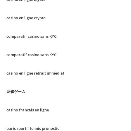
casino en ligne crypto
comparatif casino sans KYC
comparatif casino sans KYC
casino en ligne retrait immédiat
麻雀ゲーム
casino francais en ligne
paris sportif tennis pronostic