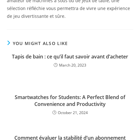
amateur de machines à sous ou de jeux de table, une
sélection réfléchie vous permettra de vivre une expérience
de jeu divertissante et sûre.
YOU MIGHT ALSO LIKE
Tapis de bain : ce qu’il faut savoir avant d’acheter
March 20, 2023
Smartwatches for Students: A Perfect Blend of
Convenience and Productivity
October 21, 2024
Comment évaluer la stabilité d’un abonnement