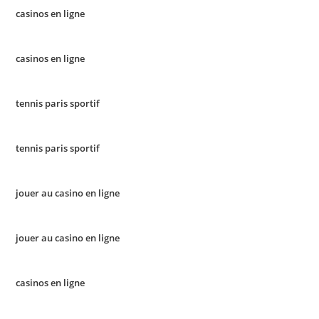
casinos en ligne
casinos en ligne
tennis paris sportif
tennis paris sportif
jouer au casino en ligne
jouer au casino en ligne
casinos en ligne