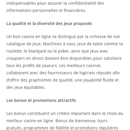
indispensables pour assurer la confidentialité des
informations personnelles et financières.
La qualité et la diversité des jeux proposés
Un bon casino en ligne se distingue par la richesse de son
catalogue de jeux. Machines à sous, jeux de table comme la
roulette, le blackjack ou le poker, ainsi que jeux avec
croupiers en direct doivent être disponibles pour satisfaire
tous les profils de joueurs. Les meilleurs casinos
collaborent avec des fournisseurs de logiciels réputés afin
d’offrir des graphismes de qualité, une jouabilité fluide et
des jeux équitables.
Les bonus et promotions attractifs
Les bonus constituent un critère important dans le choix du
meilleur casino en ligne. Bonus de bienvenue, tours
gratuits, programmes de fidélité et promotions régulières