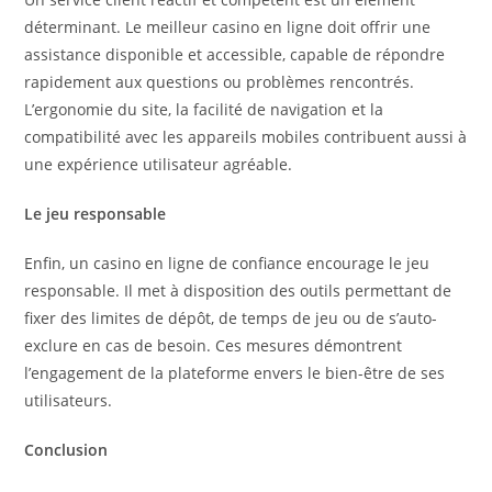
déterminant. Le meilleur casino en ligne doit offrir une
assistance disponible et accessible, capable de répondre
rapidement aux questions ou problèmes rencontrés.
L’ergonomie du site, la facilité de navigation et la
compatibilité avec les appareils mobiles contribuent aussi à
une expérience utilisateur agréable.
Le jeu responsable
Enfin, un casino en ligne de confiance encourage le jeu
responsable. Il met à disposition des outils permettant de
fixer des limites de dépôt, de temps de jeu ou de s’auto-
exclure en cas de besoin. Ces mesures démontrent
l’engagement de la plateforme envers le bien-être de ses
utilisateurs.
Conclusion