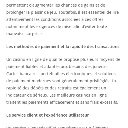
permettent d’augmenter les chances de gains et de
prolonger le plaisir de jeu. Toutefois, il est essentiel de lire
attentivement les conditions associées à ces offres,
notamment les exigences de mise, afin d’éviter toute
mauvaise surprise.
Les méthodes de paiement et la rapidité des transactions
Un casino en ligne de qualité propose plusieurs moyens de
paiement fiables et adaptés aux besoins des joueurs.
Cartes bancaires, portefeuilles électroniques et solutions
de paiement modernes sont généralement privilégiés. La
rapidité des dépôts et des retraits est également un
indicateur de sérieux. Les meilleurs casinos en ligne
traitent les paiements efficacement et sans frais excessifs.
Le service client et l’expérience utilisateur
Un service client réactif et compétent est un élément