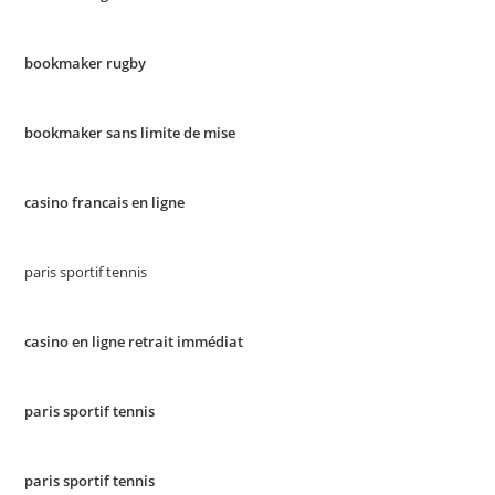
bookmaker rugby
bookmaker sans limite de mise
casino francais en ligne
paris sportif tennis
casino en ligne retrait immédiat
paris sportif tennis
paris sportif tennis