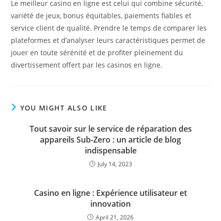
Le meilleur casino en ligne est celui qui combine sécurité,
variété de jeux, bonus équitables, paiements fiables et
service client de qualité. Prendre le temps de comparer les
plateformes et d’analyser leurs caractéristiques permet de
jouer en toute sérénité et de profiter pleinement du
divertissement offert par les casinos en ligne.
YOU MIGHT ALSO LIKE
Tout savoir sur le service de réparation des
appareils Sub-Zero : un article de blog
indispensable
July 14, 2023
Casino en ligne : Expérience utilisateur et
innovation
April 21, 2026