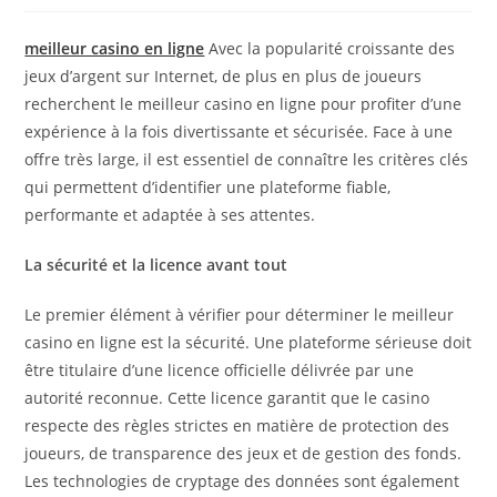
meilleur casino en ligne
Avec la popularité croissante des
jeux d’argent sur Internet, de plus en plus de joueurs
recherchent le meilleur casino en ligne pour profiter d’une
expérience à la fois divertissante et sécurisée. Face à une
offre très large, il est essentiel de connaître les critères clés
qui permettent d’identifier une plateforme fiable,
performante et adaptée à ses attentes.
La sécurité et la licence avant tout
Le premier élément à vérifier pour déterminer le meilleur
casino en ligne est la sécurité. Une plateforme sérieuse doit
être titulaire d’une licence officielle délivrée par une
autorité reconnue. Cette licence garantit que le casino
respecte des règles strictes en matière de protection des
joueurs, de transparence des jeux et de gestion des fonds.
Les technologies de cryptage des données sont également