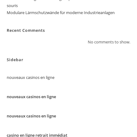
souris
Modulare Lärmschutzwände für moderne Industrieanlagen
Recent Comments
No comments to show.
Sidebar
nouveaux casinos en ligne
nouveaux casinos en ligne
nouveaux casinos en ligne
casino en ligne retrait immédiat