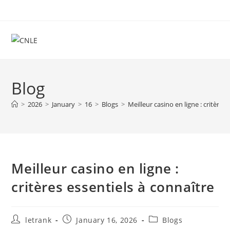
Skip
to
content
Blog
>
2026
>
January
>
16
>
Blogs
>
Meilleur casino en ligne : critères
Meilleur casino en ligne :
critères essentiels à connaître
Post
Post
Post
letrank
January 16, 2026
Blogs
author:
published:
category: