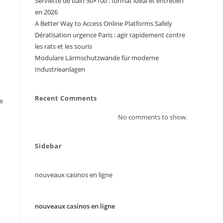
Serviette de bain 50×100 : format idéal et entretien
en 2026
A Better Way to Access Online Platforms Safely
Dératisation urgence Paris : agir rapidement contre
les rats et les souris
Modulare Lärmschutzwände für moderne
Industrieanlagen
Recent Comments
x
No comments to show.
Sidebar
nouveaux casinos en ligne
nouveaux casinos en ligne