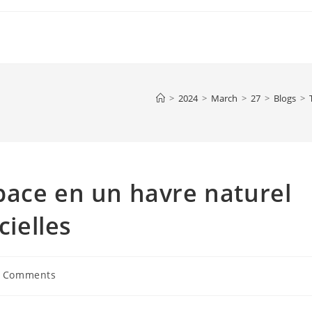
>
2024
>
March
>
27
>
Blogs
>
pace en un havre naturel
cielles
 Comments
ents: