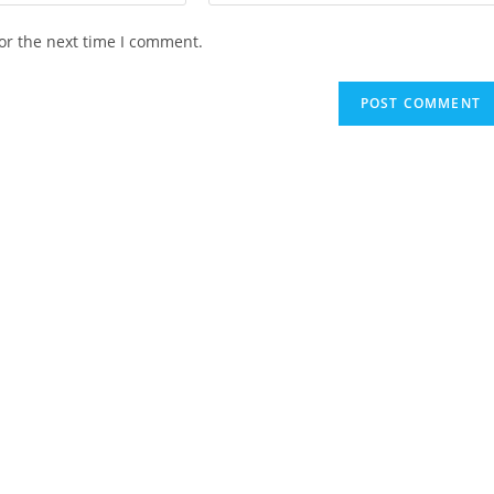
your
website
or the next time I comment.
URL
(optional)