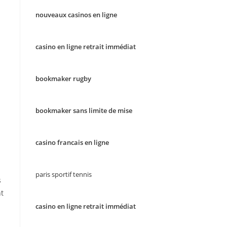
nouveaux casinos en ligne
casino en ligne retrait immédiat
bookmaker rugby
bookmaker sans limite de mise
casino francais en ligne
paris sportif tennis
s
nt
casino en ligne retrait immédiat