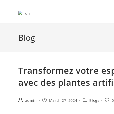
Skip
to
content
Blog
Transformez votre es
avec des plantes artifi
Post
Post
Post
Post
admin
March 27, 2024
Blogs
0
author:
published:
category:
comm