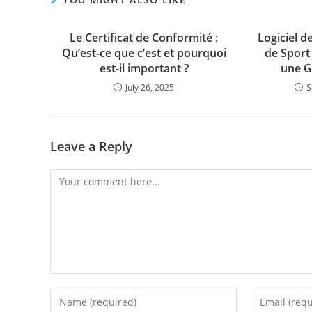
Le Certificat de Conformité :
Logiciel d
Qu’est-ce que c’est et pourquoi
de Sport
est-il important ?
une G
July 26, 2025
S
Leave a Reply
Comment
Enter
Enter