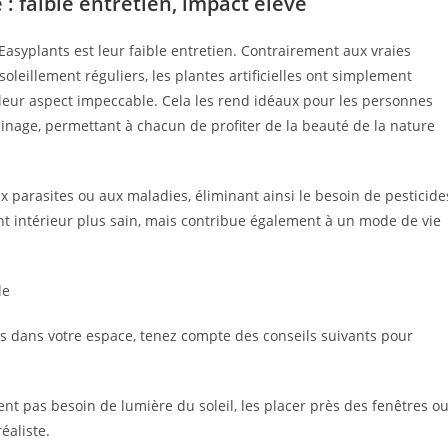
 : faible entretien, impact élevé
 Easyplants est leur faible entretien. Contrairement aux vraies
soleillement réguliers, les plantes artificielles ont simplement
leur aspect impeccable. Cela les rend idéaux pour les personnes
inage, permettant à chacun de profiter de la beauté de la nature
aux parasites ou aux maladies, éliminant ainsi le besoin de pesticide
t intérieur plus sain, mais contribue également à un mode de vie
le
nts dans votre espace, tenez compte des conseils suivants pour
aient pas besoin de lumière du soleil, les placer près des fenêtres o
éaliste.