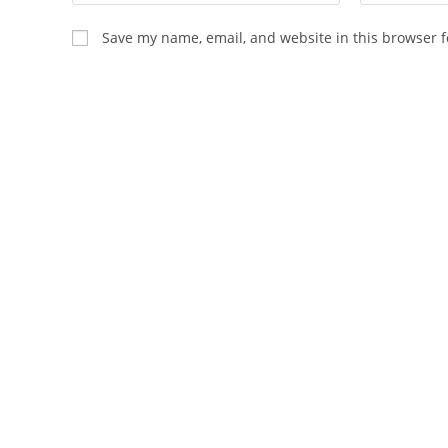
your
your
name
email
Save my name, email, and website in this browser f
or
address
username
to
to
comment
comment