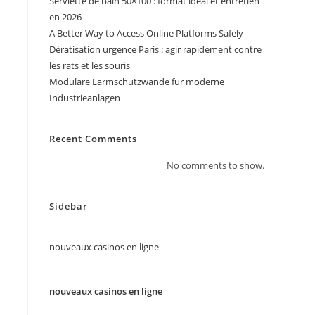
Serviette de bain 50×100 : format idéal et entretien
en 2026
A Better Way to Access Online Platforms Safely
Dératisation urgence Paris : agir rapidement contre
les rats et les souris
Modulare Lärmschutzwände für moderne
Industrieanlagen
Recent Comments
No comments to show.
Sidebar
nouveaux casinos en ligne
nouveaux casinos en ligne