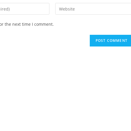
Enter
your
website
or the next time I comment.
URL
(optional)