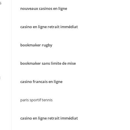
s
nouveaux casinos en ligne
casino en ligne retrait immédiat
bookmaker rugby
bookmaker sans limite de mise
i
casino francais en ligne
paris sportif tennis
casino en ligne retrait immédiat