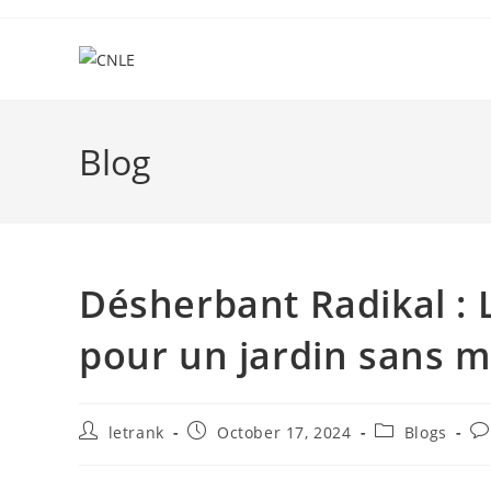
Skip
to
content
Blog
Désherbant Radikal : 
pour un jardin sans 
Post
Post
Post
Po
letrank
October 17, 2024
Blogs
author:
published:
category:
co