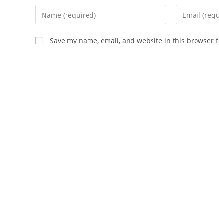
Enter
Enter
your
your
name
email
Save my name, email, and website in this browser f
or
address
username
to
to
comment
comment