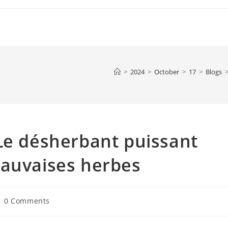
>
2024
>
October
>
17
>
Blogs
Le désherbant puissant
mauvaises herbes
st
0 Comments
mments: