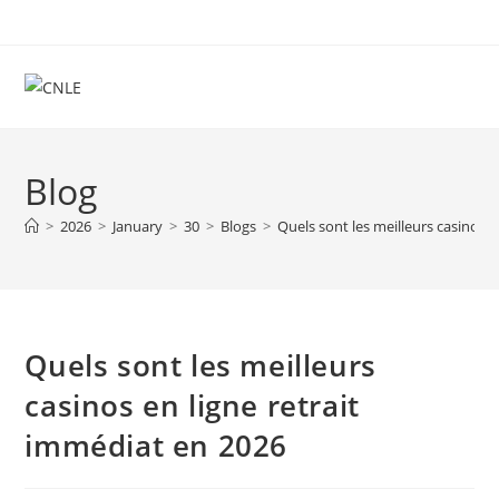
Skip
to
content
Blog
>
2026
>
January
>
30
>
Blogs
>
Quels sont les meilleurs casinos e
Quels sont les meilleurs
casinos en ligne retrait
immédiat en 2026