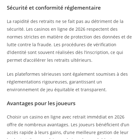
Sécurité et conformité réglementaire
La rapidité des retraits ne se fait pas au détriment de la
sécurité. Les casinos en ligne de 2026 respectent des
normes strictes en matière de protection des données et de
lutte contre la fraude. Les procédures de vérification
d’identité sont souvent réalisées dès l’inscription, ce qui
permet d’accélérer les retraits ultérieurs.
Les plateformes sérieuses sont également soumises à des
réglementations rigoureuses, garantissant un
environnement de jeu équitable et transparent.
Avantages pour les joueurs
Choisir un casino en ligne avec retrait immédiat en 2026
offre de nombreux avantages. Les joueurs bénéficient d’un
accès rapide à leurs gains, d’une meilleure gestion de leur