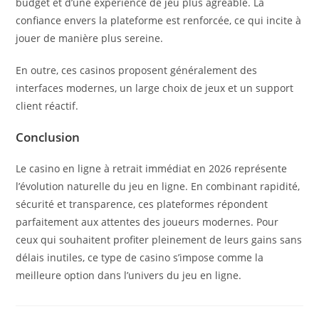
budget et d’une expérience de jeu plus agréable. La
confiance envers la plateforme est renforcée, ce qui incite à
jouer de manière plus sereine.
En outre, ces casinos proposent généralement des
interfaces modernes, un large choix de jeux et un support
client réactif.
Conclusion
Le casino en ligne à retrait immédiat en 2026 représente
l’évolution naturelle du jeu en ligne. En combinant rapidité,
sécurité et transparence, ces plateformes répondent
parfaitement aux attentes des joueurs modernes. Pour
ceux qui souhaitent profiter pleinement de leurs gains sans
délais inutiles, ce type de casino s’impose comme la
meilleure option dans l’univers du jeu en ligne.