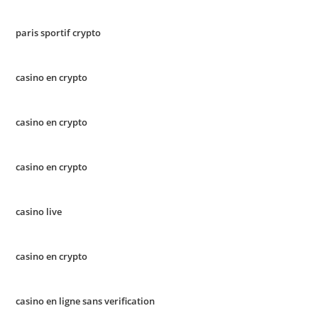
paris sportif crypto
casino en crypto
casino en crypto
casino en crypto
casino live
casino en crypto
casino en ligne sans verification