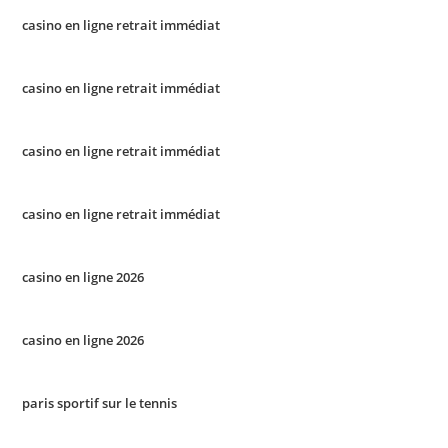
casino en ligne retrait immédiat
casino en ligne retrait immédiat
casino en ligne retrait immédiat
casino en ligne retrait immédiat
casino en ligne 2026
casino en ligne 2026
paris sportif sur le tennis