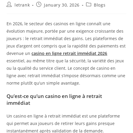
Post
Post
Post
letrank
January 30, 2026
Blogs
author:
published:
category:
En 2026, le secteur des casinos en ligne connaît une
évolution majeure, portée par une exigence croissante des
joueurs : le retrait immédiat des gains. Les plateformes de
jeux d’argent ont compris que la rapidité des paiements est
devenue un
casino en ligne retrait immédiat 2026
essentiel, au même titre que la sécurité, la variété des jeux
ou la qualité du service client. Le concept de casino en
ligne avec retrait immédiat s’impose désormais comme une
norme plutôt qu’un simple avantage.
Qu’est-ce qu’un casino en ligne à retrait
immédiat
Un casino en ligne à retrait immédiat est une plateforme
qui permet aux joueurs de retirer leurs gains presque
instantanément après validation de la demande.