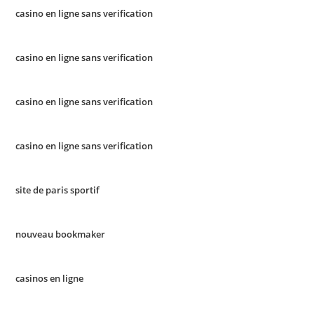
casino en ligne sans verification
casino en ligne sans verification
casino en ligne sans verification
casino en ligne sans verification
site de paris sportif
nouveau bookmaker
casinos en ligne