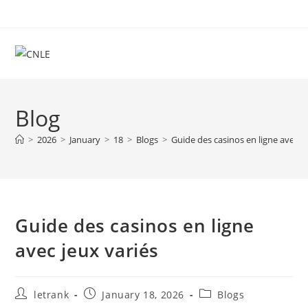
Skip
to
content
Blog
>
2026
>
January
>
18
>
Blogs
>
Guide des casinos en ligne avec je
Guide des casinos en ligne
avec jeux variés
Post
Post
Post
letrank
January 18, 2026
Blogs
author:
published:
category: