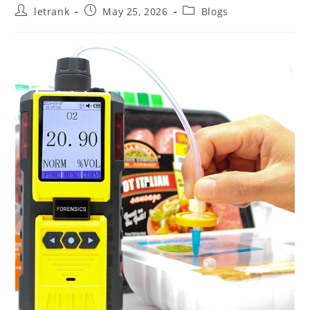
Post
Post
Post
letrank
May 25, 2026
Blogs
author:
published:
category: