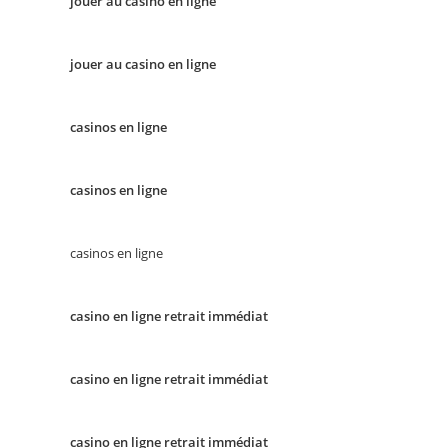
jouer au casino en ligne
jouer au casino en ligne
casinos en ligne
casinos en ligne
casinos en ligne
casino en ligne retrait immédiat
casino en ligne retrait immédiat
casino en ligne retrait immédiat