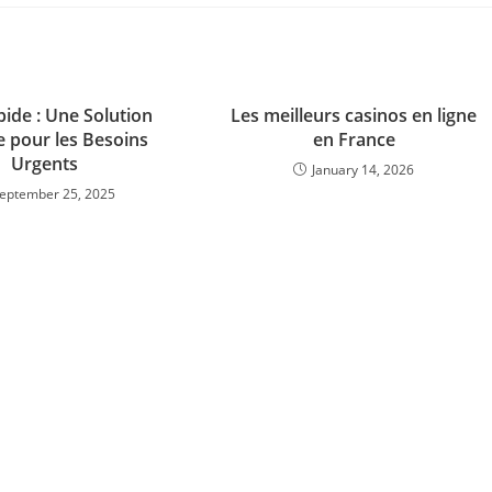
pide : Une Solution
Les meilleurs casinos en ligne
e pour les Besoins
en France
Urgents
January 14, 2026
eptember 25, 2025