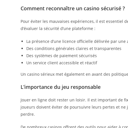
Comment reconnaître un casino sécurisé ?
Pour éviter les mauvaises expériences, il est essentiel 
d’évaluer la sécurité d’une plateforme :
La présence d’une licence officielle délivrée par une
Des conditions générales claires et transparentes
Des systèmes de paiement sécurisés
Un service client accessible et réactif
Un casino sérieux met également en avant des politiques
L’importance du jeu responsable
Jouer en ligne doit rester un loisir. Il est important de
joueurs doivent éviter de poursuivre leurs pertes et ne 
perdre.
De nombreux casinos offrent des outils pour aider à co