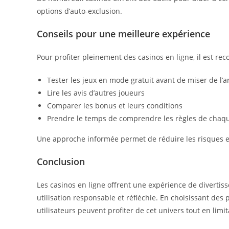
options d’auto-exclusion.
Conseils pour une meilleure expérience
Pour profiter pleinement des casinos en ligne, il est r
Tester les jeux en mode gratuit avant de miser de l’a
Lire les avis d’autres joueurs
Comparer les bonus et leurs conditions
Prendre le temps de comprendre les règles de chaq
Une approche informée permet de réduire les risques et
Conclusion
Les casinos en ligne offrent une expérience de divertis
utilisation responsable et réfléchie. En choisissant des
utilisateurs peuvent profiter de cet univers tout en limi