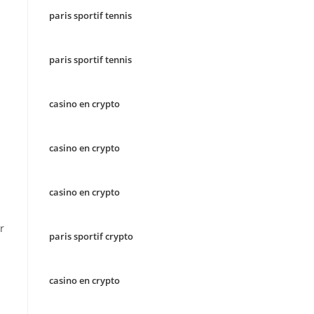
paris sportif tennis
paris sportif tennis
casino en crypto
casino en crypto
casino en crypto
r
paris sportif crypto
casino en crypto