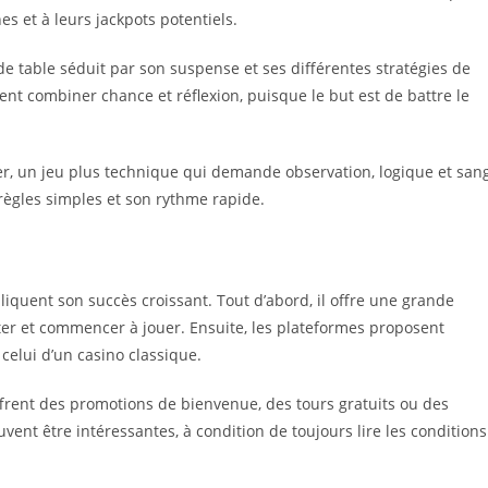
 et à leurs jackpots potentiels.
de table séduit par son suspense et ses différentes stratégies de
ment combiner chance et réflexion, puisque le but est de battre le
er, un jeu plus technique qui demande observation, logique et san
 règles simples et son rythme rapide.
liquent son succès croissant. Tout d’abord, il offre une grande
cter et commencer à jouer. Ensuite, les plateformes proposent
celui d’un casino classique.
ffrent des promotions de bienvenue, des tours gratuits ou des
vent être intéressantes, à condition de toujours lire les conditions