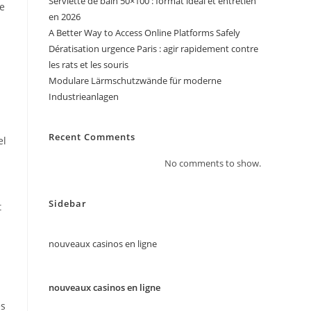
Serviette de bain 50×100 : format idéal et entretien
de
en 2026
A Better Way to Access Online Platforms Safely
Dératisation urgence Paris : agir rapidement contre
les rats et les souris
Modulare Lärmschutzwände für moderne
Industrieanlagen
Recent Comments
el
No comments to show.
Sidebar
t
nouveaux casinos en ligne
nouveaux casinos en ligne
d
es