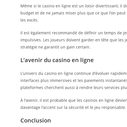
Même si le casino en ligne est un loisir divertissant, il d
budget et de ne jamais miser plus que ce que l’on peut s
les excès.
Il est également recommandé de définir un temps de je
impulsives. Les joueurs doivent garder en tête que les 
stratégie ne garantit un gain certain.
L’avenir du casino en ligne
L’univers du casino en ligne continue d’évoluer rapideme
interfaces plus immersives et les paiements instantané
plateformes cherchent aussi à rendre leurs services plu
À l’avenir, il est probable que les casinos en ligne devie
davantage l’accent sur la sécurité et le jeu responsable.
Conclusion