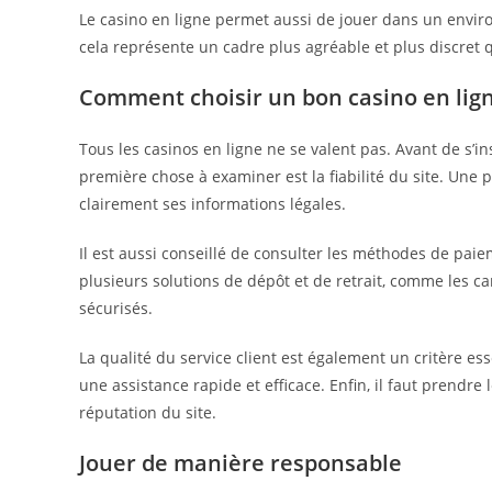
Le casino en ligne permet aussi de jouer dans un envir
cela représente un cadre plus agréable et plus discret 
Comment choisir un bon casino en lign
Tous les casinos en ligne ne se valent pas. Avant de s’ins
première chose à examiner est la fiabilité du site. Une p
clairement ses informations légales.
Il est aussi conseillé de consulter les méthodes de pa
plusieurs solutions de dépôt et de retrait, comme les ca
sécurisés.
La qualité du service client est également un critère es
une assistance rapide et efficace. Enfin, il faut prendre 
réputation du site.
Jouer de manière responsable