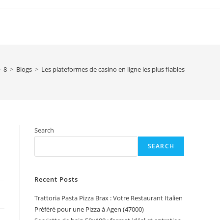
>
8
>
Blogs
>
Les plateformes de casino en ligne les plus fiables
Search
SEARCH
Recent Posts
Trattoria Pasta Pizza Brax : Votre Restaurant Italien
Préféré pour une Pizza à Agen (47000)