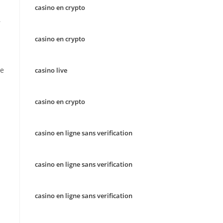
casino en crypto
r
casino en crypto
ne
casino live
casino en crypto
casino en ligne sans verification
casino en ligne sans verification
casino en ligne sans verification