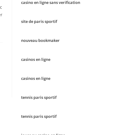
casino en ligne sans verification
ic
er
site de paris sportif
nouveau bookmaker
casinos en ligne
casinos en ligne
tennis paris sportif
tennis paris sportif