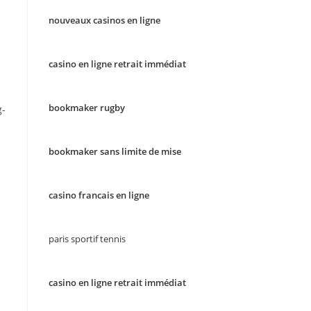
nouveaux casinos en ligne
casino en ligne retrait immédiat
bookmaker rugby
g-
bookmaker sans limite de mise
casino francais en ligne
paris sportif tennis
casino en ligne retrait immédiat