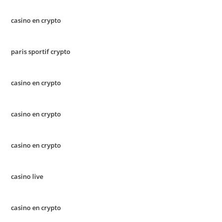
casino en crypto
paris sportif crypto
casino en crypto
casino en crypto
casino en crypto
casino live
casino en crypto