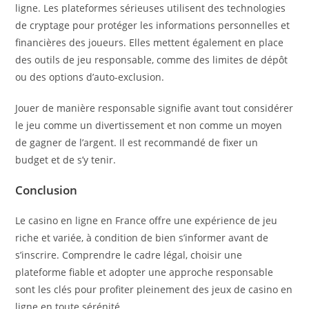
ligne. Les plateformes sérieuses utilisent des technologies
de cryptage pour protéger les informations personnelles et
financières des joueurs. Elles mettent également en place
des outils de jeu responsable, comme des limites de dépôt
ou des options d’auto-exclusion.
Jouer de manière responsable signifie avant tout considérer
le jeu comme un divertissement et non comme un moyen
de gagner de l’argent. Il est recommandé de fixer un
budget et de s’y tenir.
Conclusion
Le casino en ligne en France offre une expérience de jeu
riche et variée, à condition de bien s’informer avant de
s’inscrire. Comprendre le cadre légal, choisir une
plateforme fiable et adopter une approche responsable
sont les clés pour profiter pleinement des jeux de casino en
ligne en toute sérénité.