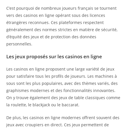
C’est pourquoi de nombreux joueurs français se tournent
vers des casinos en ligne opérant sous des licences
étrangères reconnues. Ces plateformes respectent
généralement des normes strictes en matière de sécurité,
d’équité des jeux et de protection des données
personnelles.
Les jeux proposés sur les casinos en ligne
Les casinos en ligne proposent une large variété de jeux
pour satisfaire tous les profils de joueurs. Les machines à
sous sont les plus populaires, avec des thèmes variés, des
graphismes modernes et des fonctionnalités innovantes.
On y trouve également des jeux de table classiques comme
la roulette, le blackjack ou le baccarat.
De plus, les casinos en ligne modernes offrent souvent des
jeux avec croupiers en direct. Ces jeux permettent de