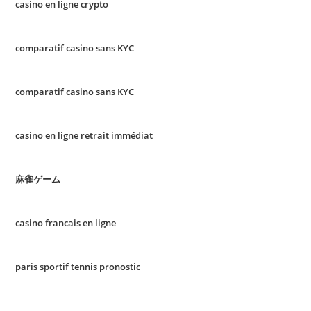
casino en ligne crypto
comparatif casino sans KYC
comparatif casino sans KYC
casino en ligne retrait immédiat
麻雀ゲーム
casino francais en ligne
paris sportif tennis pronostic