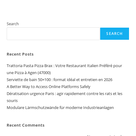
Search
SEARCH
Recent Posts
Trattoria Pasta Pizza Brax : Votre Restaurant Italien Préféré pour
une Pizza à Agen (47000)
Serviette de bain 50×100 : format idéal et entretien en 2026
A Better Way to Access Online Platforms Safely
Dératisation urgence Paris : agir rapidement contre les rats et les
souris
Modulare Lärmschutzwände für moderne Industrieanlagen
Recent Comments