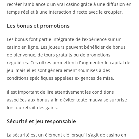
recréer l’ambiance d’un vrai casino grâce à une diffusion en
temps réel et à une interaction directe avec le croupier.
Les bonus et promotions
Les bonus font partie intégrante de l’expérience sur un
casino en ligne. Les joueurs peuvent bénéficier de bonus
de bienvenue, de tours gratuits ou de promotions
régulières. Ces offres permettent d’augmenter le capital de
jeu, mais elles sont généralement soumises à des
conditions spécifiques appelées exigences de mise.
Il est important de lire attentivement les conditions
associées aux bonus afin d’éviter toute mauvaise surprise
lors du retrait des gains.
Sécurité et jeu responsable
La sécurité est un élément clé lorsqu’il s’agit de casino en