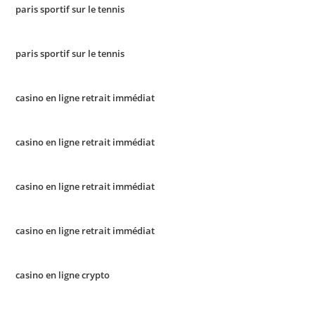
paris sportif sur le tennis
paris sportif sur le tennis
casino en ligne retrait immédiat
casino en ligne retrait immédiat
casino en ligne retrait immédiat
casino en ligne retrait immédiat
casino en ligne crypto