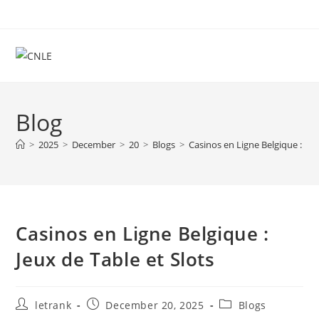
Skip
to
content
Blog
>
2025
>
December
>
20
>
Blogs
>
Casinos en Ligne Belgique : Jeu
Casinos en Ligne Belgique :
Jeux de Table et Slots
Post
Post
Post
letrank
December 20, 2025
Blogs
author:
published:
category: