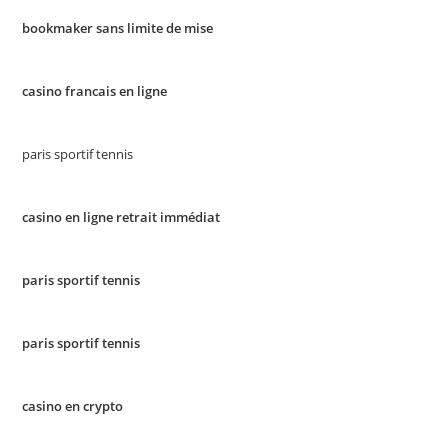
bookmaker sans limite de mise
casino francais en ligne
paris sportif tennis
casino en ligne retrait immédiat
paris sportif tennis
paris sportif tennis
casino en crypto