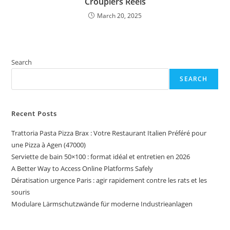
Croupiers Réels
March 20, 2025
Search
SEARCH
Recent Posts
Trattoria Pasta Pizza Brax : Votre Restaurant Italien Préféré pour
une Pizza à Agen (47000)
Serviette de bain 50×100 : format idéal et entretien en 2026
A Better Way to Access Online Platforms Safely
Dératisation urgence Paris : agir rapidement contre les rats et les
souris
Modulare Lärmschutzwände für moderne Industrieanlagen