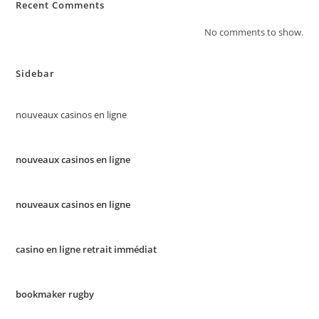
Recent Comments
No comments to show.
Sidebar
nouveaux casinos en ligne
nouveaux casinos en ligne
nouveaux casinos en ligne
casino en ligne retrait immédiat
bookmaker rugby