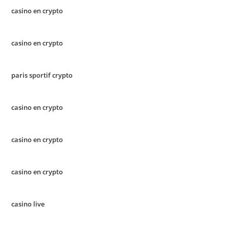
casino en crypto
casino en crypto
paris sportif crypto
casino en crypto
casino en crypto
casino en crypto
casino live