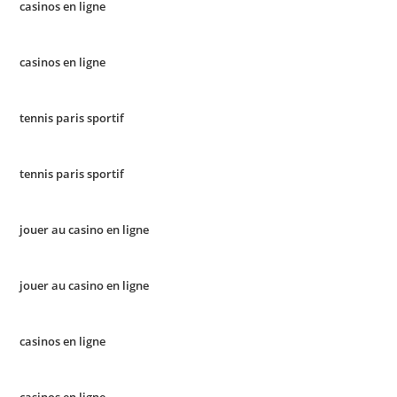
casinos en ligne
casinos en ligne
tennis paris sportif
tennis paris sportif
jouer au casino en ligne
jouer au casino en ligne
casinos en ligne