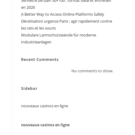
Serviette de bain 50×100 : format idéal et entretien
en 2026
A Better Way to Access Online Platforms Safely
Dératisation urgence Paris : agir rapidement contre
les rats et les souris
Modulare Lärmschutzwände für moderne
Industrieanlagen
Recent Comments
No comments to show.
Sidebar
nouveaux casinos en ligne
nouveaux casinos en ligne