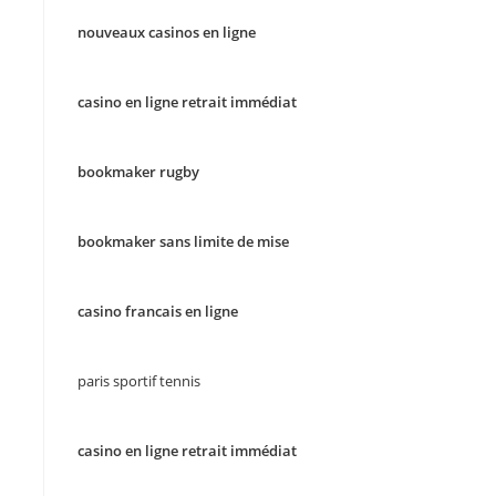
nouveaux casinos en ligne
casino en ligne retrait immédiat
bookmaker rugby
bookmaker sans limite de mise
casino francais en ligne
paris sportif tennis
casino en ligne retrait immédiat