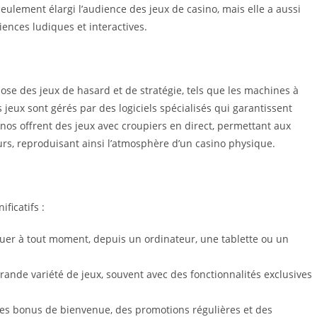
ulement élargi l’audience des jeux de casino, mais elle a aussi
ences ludiques et interactives.
ose des jeux de hasard et de stratégie, tels que les machines à
es jeux sont gérés par des logiciels spécialisés qui garantissent
asinos offrent des jeux avec croupiers en direct, permettant aux
urs, reproduisant ainsi l’atmosphère d’un casino physique.
ficatifs :
ouer à tout moment, depuis un ordinateur, une tablette ou un
ande variété de jeux, souvent avec des fonctionnalités exclusives
 des bonus de bienvenue, des promotions régulières et des