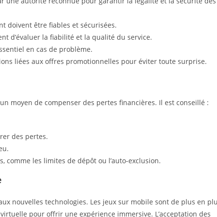
ar une autorité reconnue pour garantir la légalité et la sécurité des
 doivent être fiables et sécurisées.
t d’évaluer la fiabilité et la qualité du service.
essentiel en cas de problème.
ions liées aux offres promotionnelles pour éviter toute surprise.
r un moyen de compenser des pertes financières. Il est conseillé :
rer des pertes.
eu.
tes, comme les limites de dépôt ou l’auto-exclusion.
e
aux nouvelles technologies. Les jeux sur mobile sont de plus en pl
é virtuelle pour offrir une expérience immersive. L’acceptation des