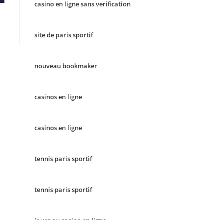
casino en ligne sans verification
site de paris sportif
nouveau bookmaker
casinos en ligne
casinos en ligne
tennis paris sportif
tennis paris sportif