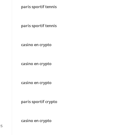
paris sportif tennis
paris sportif tennis
casino en crypto
casino en crypto
casino en crypto
paris sportif crypto
casino en crypto
us