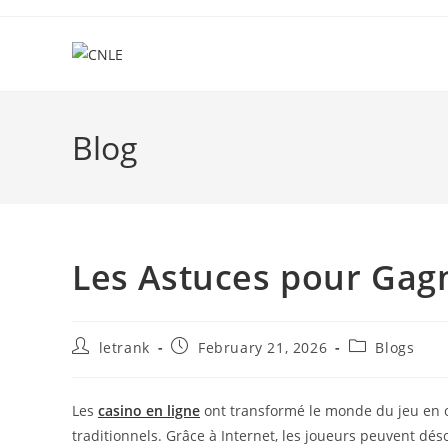
Skip
to
content
Blog
Les Astuces pour Gag
Post
Post
Post
letrank
February 21, 2026
Blogs
author:
published:
category:
Les
casino en ligne
ont transformé le monde du jeu en of
traditionnels. Grâce à Internet, les joueurs peuvent d