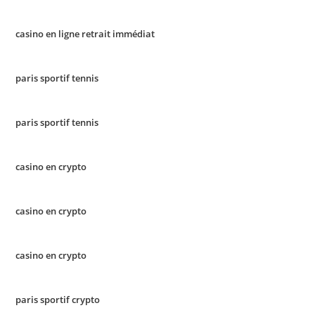
casino en ligne retrait immédiat
paris sportif tennis
paris sportif tennis
casino en crypto
casino en crypto
casino en crypto
paris sportif crypto