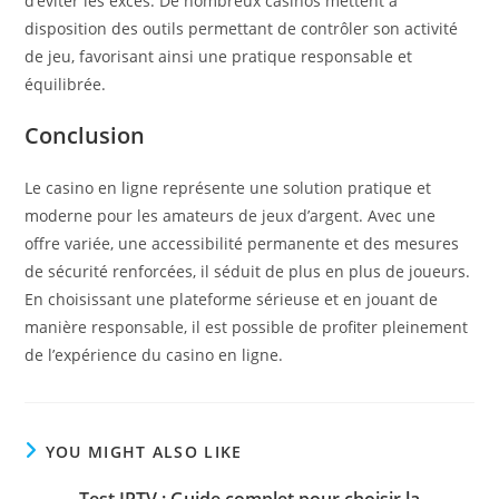
d’éviter les excès. De nombreux casinos mettent à
disposition des outils permettant de contrôler son activité
de jeu, favorisant ainsi une pratique responsable et
équilibrée.
Conclusion
Le casino en ligne représente une solution pratique et
moderne pour les amateurs de jeux d’argent. Avec une
offre variée, une accessibilité permanente et des mesures
de sécurité renforcées, il séduit de plus en plus de joueurs.
En choisissant une plateforme sérieuse et en jouant de
manière responsable, il est possible de profiter pleinement
de l’expérience du casino en ligne.
YOU MIGHT ALSO LIKE