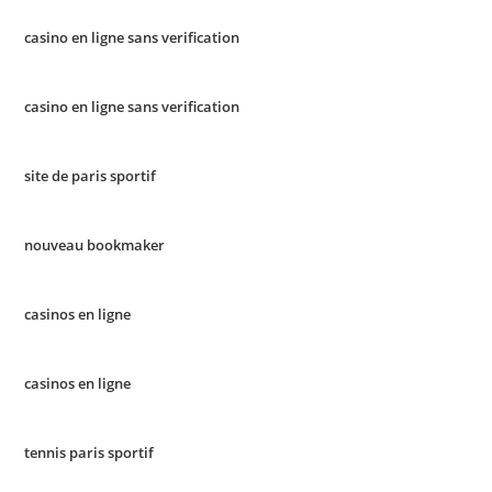
casino en ligne sans verification
casino en ligne sans verification
site de paris sportif
nouveau bookmaker
casinos en ligne
casinos en ligne
tennis paris sportif