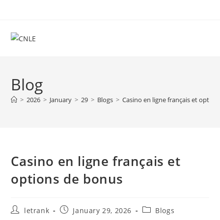
Skip
to
content
Blog
>
2026
>
January
>
29
>
Blogs
>
Casino en ligne français et optio
Casino en ligne français et
options de bonus
Post
Post
Post
letrank
January 29, 2026
Blogs
author:
published:
category: