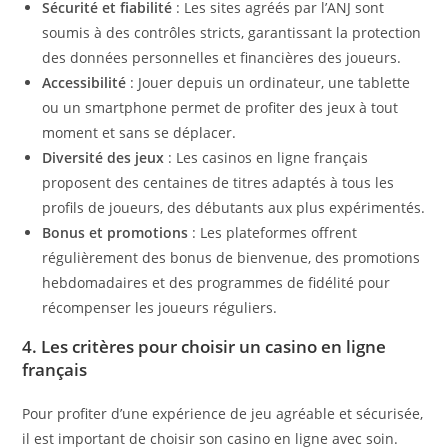
Sécurité et fiabilité
: Les sites agréés par l’ANJ sont
soumis à des contrôles stricts, garantissant la protection
des données personnelles et financières des joueurs.
Accessibilité
: Jouer depuis un ordinateur, une tablette
ou un smartphone permet de profiter des jeux à tout
moment et sans se déplacer.
Diversité des jeux
: Les casinos en ligne français
proposent des centaines de titres adaptés à tous les
profils de joueurs, des débutants aux plus expérimentés.
Bonus et promotions
: Les plateformes offrent
régulièrement des bonus de bienvenue, des promotions
hebdomadaires et des programmes de fidélité pour
récompenser les joueurs réguliers.
4. Les critères pour choisir un casino en ligne
français
Pour profiter d’une expérience de jeu agréable et sécurisée,
il est important de choisir son casino en ligne avec soin.