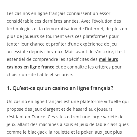
Les casinos en ligne français connaissent un essor
considérable ces dernières années. Avec l’évolution des
technologies et la démocratisation de l’internet, de plus en
plus de joueurs se tournent vers ces plateformes pour
tenter leur chance et profiter d’une expérience de jeu
accessible depuis chez eux. Mais avant de s’inscrire, il est
essentiel de comprendre les spécificités des
meilleurs
casinos en ligne france
et de connaître les critères pour
choisir un site fiable et sécurisé.
1. Qu’est-ce qu’un casino en ligne français ?
Un casino en ligne français est une plateforme virtuelle qui
propose des jeux d’argent et de hasard aux joueurs
résidant en France. Ces sites offrent une large variété de
jeux, allant des machines à sous et jeux de table classiques
comme le blackjack, la roulette et le poker, aux jeux plus