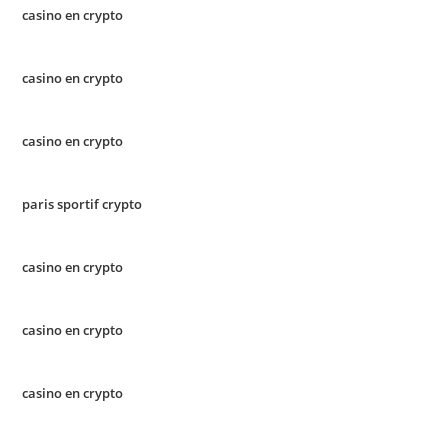
casino en crypto
casino en crypto
casino en crypto
paris sportif crypto
casino en crypto
casino en crypto
casino en crypto