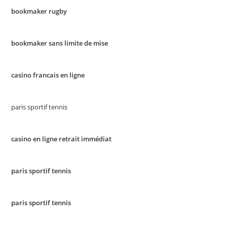
bookmaker rugby
bookmaker sans limite de mise
casino francais en ligne
paris sportif tennis
casino en ligne retrait immédiat
paris sportif tennis
paris sportif tennis