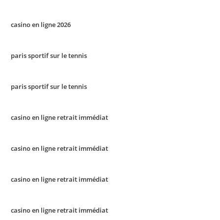
casino en ligne 2026
paris sportif sur le tennis
paris sportif sur le tennis
casino en ligne retrait immédiat
casino en ligne retrait immédiat
casino en ligne retrait immédiat
casino en ligne retrait immédiat