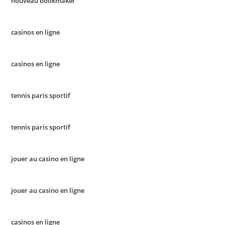
nouveau bookmaker
casinos en ligne
casinos en ligne
tennis paris sportif
tennis paris sportif
jouer au casino en ligne
jouer au casino en ligne
casinos en ligne