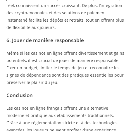
réel, connaissent un succès croissant. De plus, l’intégration
des crypto-monnaies et des solutions de paiement
instantané facilite les dépôts et retraits, tout en offrant plus
de flexibilité aux joueurs.
6. Jouer de manière responsable
Même si les casinos en ligne offrent divertissement et gains
potentiels, il est crucial de jouer de manière responsable.
Fixer un budget, limiter le temps de jeu et reconnaître les
signes de dépendance sont des pratiques essentielles pour
préserver le plaisir du jeu.
Conclusion
Les casinos en ligne français offrent une alternative
moderne et pratique aux établissements traditionnels.
Grâce à une réglementation stricte et à des technologies
avancées, les joueurs peuvent profiter d’une expérience