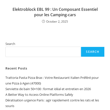
Elektroblock EBL 99 : Un Composant Essentiel
pour les Camping-cars
October 2, 2025
Search
SEARCH
Recent Posts
Trattoria Pasta Pizza Brax : Votre Restaurant Italien Préféré pour
une Pizza à Agen (47000)
Serviette de bain 50×100 : format idéal et entretien en 2026
A Better Way to Access Online Platforms Safely
Dératisation urgence Paris : agir rapidement contre les rats et les
souris