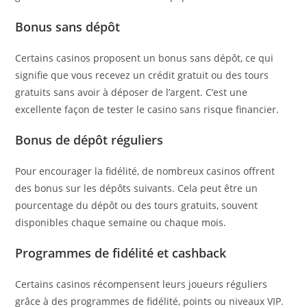
Bonus sans dépôt
Certains casinos proposent un bonus sans dépôt, ce qui
signifie que vous recevez un crédit gratuit ou des tours
gratuits sans avoir à déposer de l’argent. C’est une
excellente façon de tester le casino sans risque financier.
Bonus de dépôt réguliers
Pour encourager la fidélité, de nombreux casinos offrent
des bonus sur les dépôts suivants. Cela peut être un
pourcentage du dépôt ou des tours gratuits, souvent
disponibles chaque semaine ou chaque mois.
Programmes de fidélité et cashback
Certains casinos récompensent leurs joueurs réguliers
grâce à des programmes de fidélité, points ou niveaux VIP.