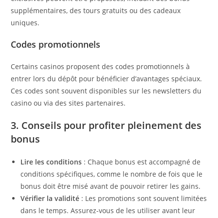
supplémentaires, des tours gratuits ou des cadeaux
uniques.
Codes promotionnels
Certains casinos proposent des codes promotionnels à
entrer lors du dépôt pour bénéficier d’avantages spéciaux.
Ces codes sont souvent disponibles sur les newsletters du
casino ou via des sites partenaires.
3. Conseils pour profiter pleinement des
bonus
Lire les conditions
: Chaque bonus est accompagné de
conditions spécifiques, comme le nombre de fois que le
bonus doit être misé avant de pouvoir retirer les gains.
Vérifier la validité
: Les promotions sont souvent limitées
dans le temps. Assurez-vous de les utiliser avant leur