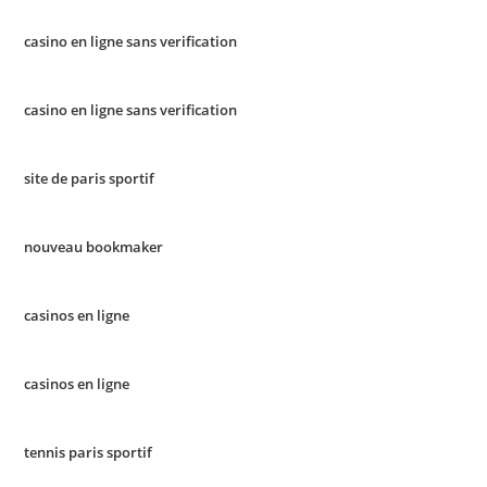
casino en ligne sans verification
casino en ligne sans verification
site de paris sportif
nouveau bookmaker
casinos en ligne
casinos en ligne
tennis paris sportif