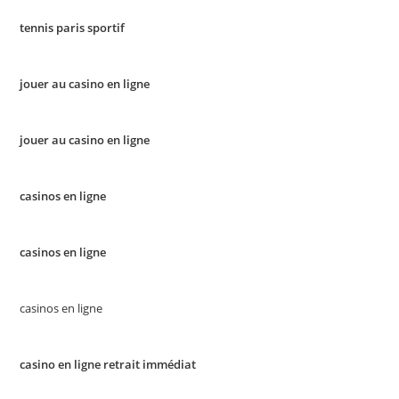
tennis paris sportif
jouer au casino en ligne
jouer au casino en ligne
casinos en ligne
casinos en ligne
casinos en ligne
casino en ligne retrait immédiat