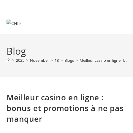
Skip
to
content
Blog
>
2025
>
November
>
18
>
Blogs
>
Meilleur casino en ligne : bo
Meilleur casino en ligne :
bonus et promotions à ne pas
manquer