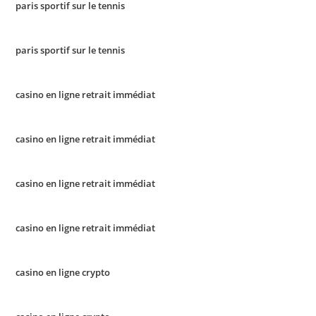
paris sportif sur le tennis
paris sportif sur le tennis
casino en ligne retrait immédiat
casino en ligne retrait immédiat
casino en ligne retrait immédiat
casino en ligne retrait immédiat
casino en ligne crypto