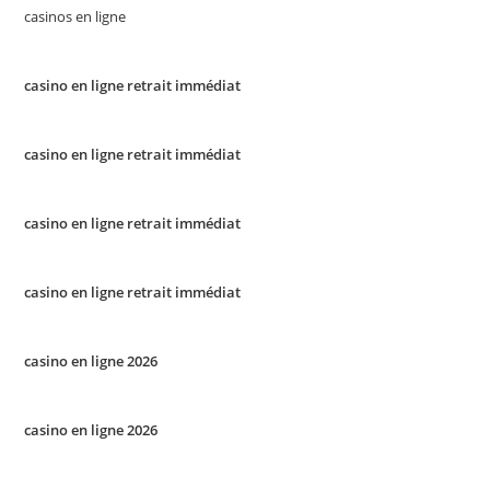
casinos en ligne
casino en ligne retrait immédiat
casino en ligne retrait immédiat
casino en ligne retrait immédiat
casino en ligne retrait immédiat
casino en ligne 2026
casino en ligne 2026