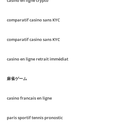
casino en ligne crypto
comparatif casino sans KYC
comparatif casino sans KYC
casino en ligne retrait immédiat
麻雀ゲーム
casino francais en ligne
paris sportif tennis pronostic