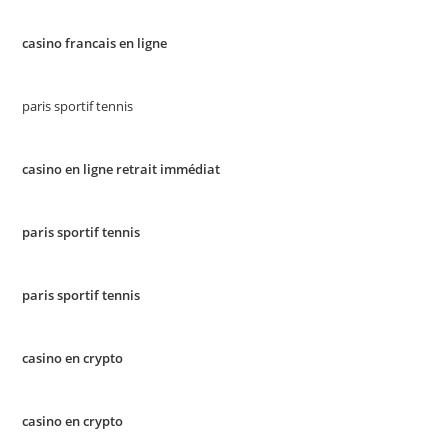
casino francais en ligne
paris sportif tennis
casino en ligne retrait immédiat
paris sportif tennis
paris sportif tennis
casino en crypto
casino en crypto