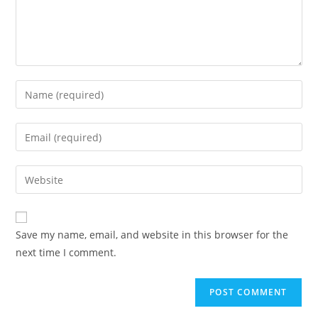
Enter
your
name
Enter
or
your
username
email
Enter
to
address
your
comment
to
website
comment
URL
Save my name, email, and website in this browser for the
(optional)
next time I comment.