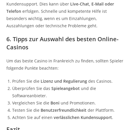
Kundensupport. Dies kann über
Live-Chat, E-Mail oder
Telefon
erfolgen. Schnelle und kompetente Hilfe ist
besonders wichtig, wenn es um Einzahlungen,
Auszahlungen oder technische Probleme geht.
6. Tipps zur Auswahl des besten Online-
Casinos
Um das beste Casino in Frankreich zu finden, sollten Spieler
folgende Punkte beachten:
Prüfen Sie die
Lizenz und Regulierung
des Casinos.
Überprüfen Sie das
Spieleangebot
und die
Softwareanbieter.
Vergleichen Sie die
Boni
und Promotionen.
Testen Sie die
Benutzerfreundlichkeit
der Plattform.
Achten Sie auf einen
verlässlichen Kundensupport
.
Fazit