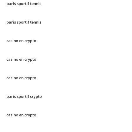
paris sportif tennis
paris sportif tennis
casino en crypto
casino en crypto
casino en crypto
paris sportif crypto
casino en crypto