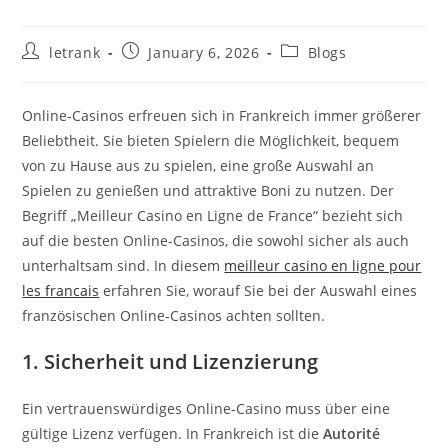
Post
Post
Post
letrank
January 6, 2026
Blogs
author:
published:
category:
Online-Casinos erfreuen sich in Frankreich immer größerer
Beliebtheit. Sie bieten Spielern die Möglichkeit, bequem
von zu Hause aus zu spielen, eine große Auswahl an
Spielen zu genießen und attraktive Boni zu nutzen. Der
Begriff „Meilleur Casino en Ligne de France“ bezieht sich
auf die besten Online-Casinos, die sowohl sicher als auch
unterhaltsam sind. In diesem
meilleur casino en ligne pour
les francais
erfahren Sie, worauf Sie bei der Auswahl eines
französischen Online-Casinos achten sollten.
1. Sicherheit und Lizenzierung
Ein vertrauenswürdiges Online-Casino muss über eine
gültige Lizenz verfügen. In Frankreich ist die
Autorité