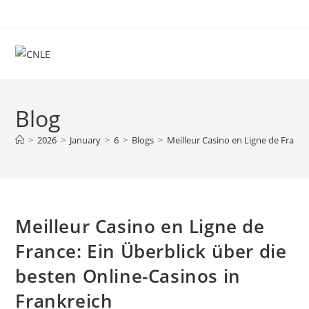
Skip
to
content
Blog
>
2026
>
January
>
6
>
Blogs
>
Meilleur Casino en Ligne de France
Meilleur Casino en Ligne de
France: Ein Überblick über die
besten Online-Casinos in
Frankreich