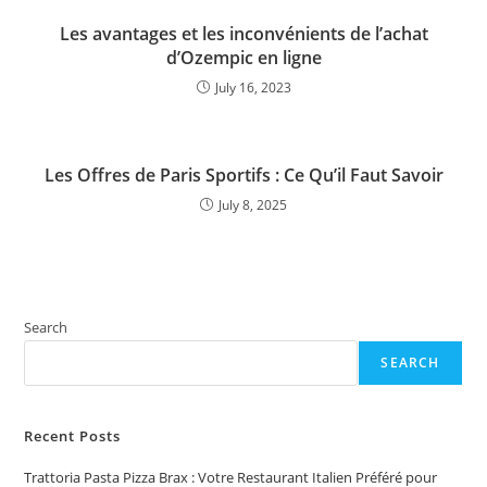
Les avantages et les inconvénients de l’achat
d’Ozempic en ligne
July 16, 2023
Les Offres de Paris Sportifs : Ce Qu’il Faut Savoir
July 8, 2025
Search
SEARCH
Recent Posts
Trattoria Pasta Pizza Brax : Votre Restaurant Italien Préféré pour