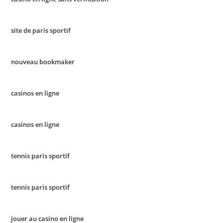
site de paris sportif
nouveau bookmaker
casinos en ligne
casinos en ligne
tennis paris sportif
tennis paris sportif
jouer au casino en ligne