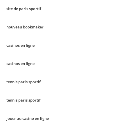
site de paris sportif
nouveau bookmaker
casinos en ligne
casinos en ligne
tennis paris sportif
tennis paris sportif
jouer au casino en ligne