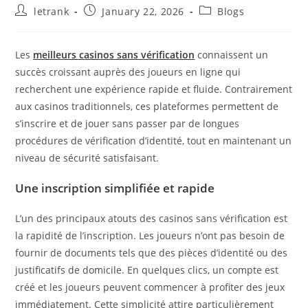
Post
Post
Post
letrank
January 22, 2026
Blogs
author:
published:
category:
Les
meilleurs casinos sans vérification
connaissent un
succès croissant auprès des joueurs en ligne qui
recherchent une expérience rapide et fluide. Contrairement
aux casinos traditionnels, ces plateformes permettent de
s’inscrire et de jouer sans passer par de longues
procédures de vérification d’identité, tout en maintenant un
niveau de sécurité satisfaisant.
Une inscription simplifiée et rapide
L’un des principaux atouts des casinos sans vérification est
la rapidité de l’inscription. Les joueurs n’ont pas besoin de
fournir de documents tels que des pièces d’identité ou des
justificatifs de domicile. En quelques clics, un compte est
créé et les joueurs peuvent commencer à profiter des jeux
immédiatement. Cette simplicité attire particulièrement