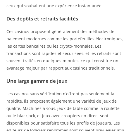
ceux qui souhaitent une expérience instantanée.
Des dépôts et retraits facilités
Ces casinos proposent généralement des méthodes de
paiement modernes comme les portefeuilles électroniques,
les cartes bancaires ou les crypto-monnaies. Les
transactions sont rapides et sécurisées, et les retraits sont
souvent traités en quelques minutes, ce qui constitue un
avantage majeur par rapport aux casinos traditionnels.
Une large gamme de jeux
Les casinos sans vérification n’offrent pas seulement la
rapidité, ils proposent également une variété de jeux de
qualité. Machines à sous, jeux de table comme la roulette
ou le blackjack, et jeux avec croupiers en direct sont
disponibles pour satisfaire tous les profils de joueurs. Les
éditeurs de logiciels renommés sont souvent privilégiés afin