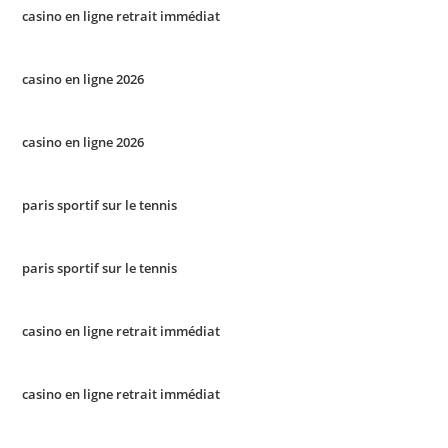
casino en ligne retrait immédiat
casino en ligne 2026
casino en ligne 2026
paris sportif sur le tennis
paris sportif sur le tennis
casino en ligne retrait immédiat
casino en ligne retrait immédiat