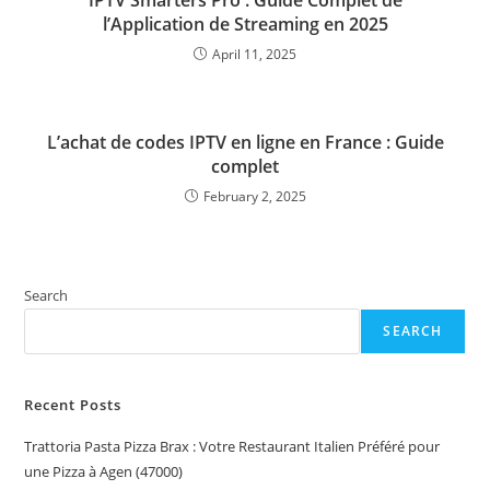
IPTV Smarters Pro : Guide Complet de
l’Application de Streaming en 2025
April 11, 2025
L’achat de codes IPTV en ligne en France : Guide
complet
February 2, 2025
Search
SEARCH
Recent Posts
Trattoria Pasta Pizza Brax : Votre Restaurant Italien Préféré pour
une Pizza à Agen (47000)