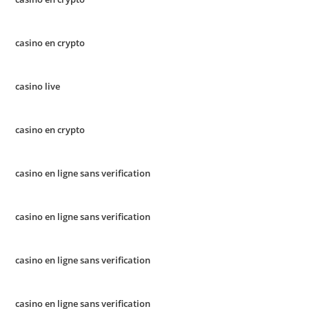
casino en crypto
casino live
casino en crypto
casino en ligne sans verification
casino en ligne sans verification
casino en ligne sans verification
casino en ligne sans verification