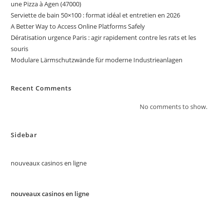
une Pizza à Agen (47000)
Serviette de bain 50×100 : format idéal et entretien en 2026
A Better Way to Access Online Platforms Safely
Dératisation urgence Paris : agir rapidement contre les rats et les
souris
Modulare Lärmschutzwände für moderne Industrieanlagen
Recent Comments
No comments to show.
Sidebar
nouveaux casinos en ligne
nouveaux casinos en ligne