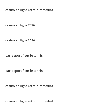
casino en ligne retrait immédiat
casino en ligne 2026
casino en ligne 2026
paris sportif sur le tennis
paris sportif sur le tennis
casino en ligne retrait immédiat
casino en ligne retrait immédiat