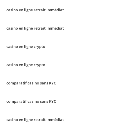
casino en ligne retrait immédiat
casino en ligne retrait immédiat
casino en ligne crypto
casino en ligne crypto
comparatif casino sans KYC
comparatif casino sans KYC
casino en ligne retrait immédiat