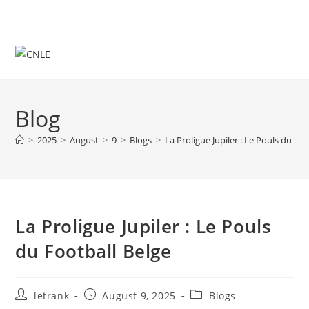
Skip
to
content
Blog
>
2025
>
August
>
9
>
Blogs
>
La Proligue Jupiler : Le Pouls du Fo
La Proligue Jupiler : Le Pouls
du Football Belge
Post
Post
Post
letrank
August 9, 2025
Blogs
author:
published:
category: