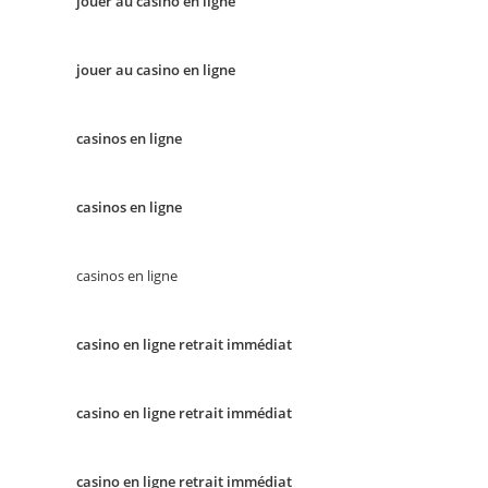
jouer au casino en ligne
jouer au casino en ligne
casinos en ligne
casinos en ligne
casinos en ligne
casino en ligne retrait immédiat
casino en ligne retrait immédiat
casino en ligne retrait immédiat