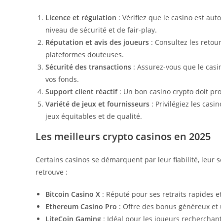
Licence et régulation
: Vérifiez que le casino est aut
niveau de sécurité et de fair-play.
Réputation et avis des joueurs
: Consultez les retour
plateformes douteuses.
Sécurité des transactions
: Assurez-vous que le casin
vos fonds.
Support client réactif
: Un bon casino crypto doit pro
Variété de jeux et fournisseurs
: Privilégiez les cas
jeux équitables et de qualité.
Les meilleurs crypto casinos en 2025
Certains casinos se démarquent par leur fiabilité, leur s
retrouve :
Bitcoin Casino X
: Réputé pour ses retraits rapides e
Ethereum Casino Pro
: Offre des bonus généreux et 
LiteCoin Gaming
: Idéal pour les joueurs recherchant 