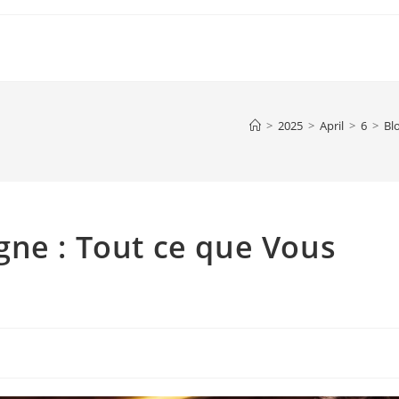
>
2025
>
April
>
6
>
Bl
gne : Tout ce que Vous