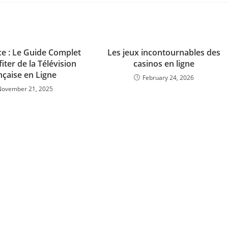
ce : Le Guide Complet
Les jeux incontournables des
iter de la Télévision
casinos en ligne
nçaise en Ligne
February 24, 2026
November 21, 2025