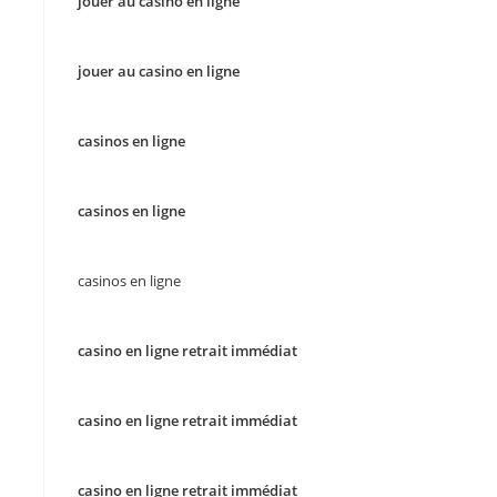
jouer au casino en ligne
jouer au casino en ligne
casinos en ligne
casinos en ligne
casinos en ligne
casino en ligne retrait immédiat
casino en ligne retrait immédiat
casino en ligne retrait immédiat