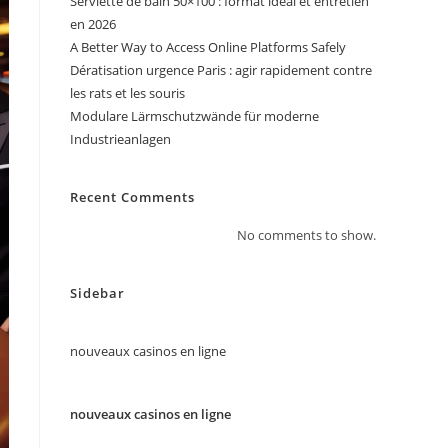
Serviette de bain 50×100 : format idéal et entretien
en 2026
A Better Way to Access Online Platforms Safely
Dératisation urgence Paris : agir rapidement contre
les rats et les souris
Modulare Lärmschutzwände für moderne
Industrieanlagen
Recent Comments
No comments to show.
Sidebar
nouveaux casinos en ligne
nouveaux casinos en ligne