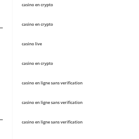
casino en crypto
casino en crypto
casino live
casino en crypto
casino en ligne sans verification
casino en ligne sans verification
casino en ligne sans verification