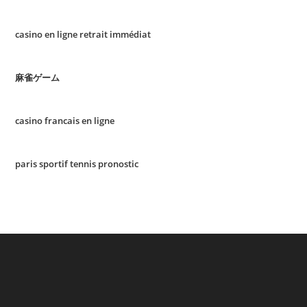
casino en ligne retrait immédiat
麻雀ゲーム
casino francais en ligne
paris sportif tennis pronostic