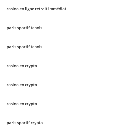
casino en ligne retrait immédiat
paris sportif tennis
paris sportif tennis
casino en crypto
casino en crypto
casino en crypto
paris sportif crypto