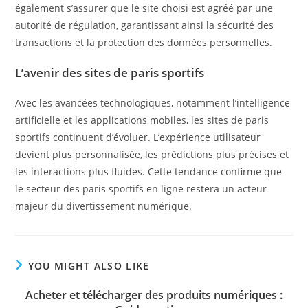
également s’assurer que le site choisi est agréé par une
autorité de régulation, garantissant ainsi la sécurité des
transactions et la protection des données personnelles.
L’avenir des sites de paris sportifs
Avec les avancées technologiques, notamment l’intelligence
artificielle et les applications mobiles, les sites de paris
sportifs continuent d’évoluer. L’expérience utilisateur
devient plus personnalisée, les prédictions plus précises et
les interactions plus fluides. Cette tendance confirme que
le secteur des paris sportifs en ligne restera un acteur
majeur du divertissement numérique.
YOU MIGHT ALSO LIKE
Acheter et télécharger des produits numériques :