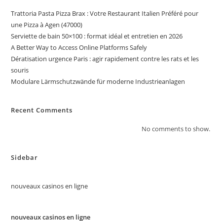
Trattoria Pasta Pizza Brax : Votre Restaurant Italien Préféré pour
une Pizza à Agen (47000)
Serviette de bain 50×100 : format idéal et entretien en 2026
A Better Way to Access Online Platforms Safely
Dératisation urgence Paris : agir rapidement contre les rats et les
souris
Modulare Lärmschutzwände für moderne Industrieanlagen
Recent Comments
No comments to show.
Sidebar
nouveaux casinos en ligne
nouveaux casinos en ligne