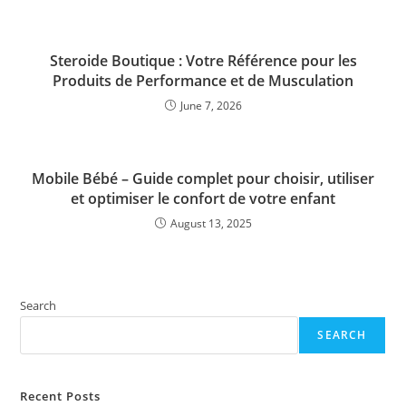
Steroide Boutique : Votre Référence pour les
Produits de Performance et de Musculation
June 7, 2026
Mobile Bébé – Guide complet pour choisir, utiliser
et optimiser le confort de votre enfant
August 13, 2025
Search
SEARCH
Recent Posts