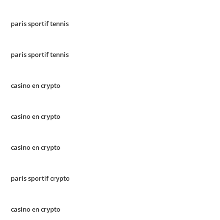
paris sportif tennis
paris sportif tennis
casino en crypto
casino en crypto
casino en crypto
paris sportif crypto
casino en crypto