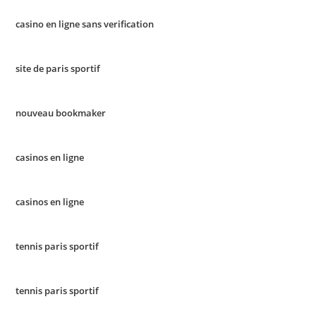
casino en ligne sans verification
site de paris sportif
nouveau bookmaker
casinos en ligne
casinos en ligne
tennis paris sportif
tennis paris sportif