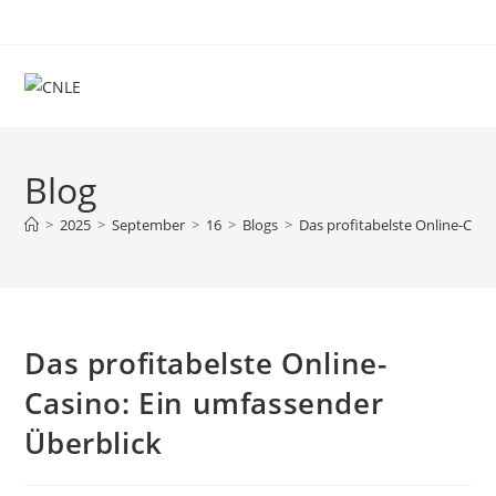
Skip
to
content
Blog
>
2025
>
September
>
16
>
Blogs
>
Das profitabelste Online-Casi
Das profitabelste Online-
Casino: Ein umfassender
Überblick