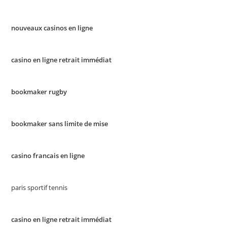
nouveaux casinos en ligne
casino en ligne retrait immédiat
bookmaker rugby
bookmaker sans limite de mise
casino francais en ligne
paris sportif tennis
casino en ligne retrait immédiat