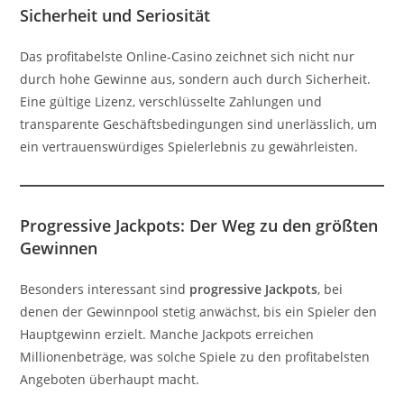
Sicherheit und Seriosität
Das profitabelste Online-Casino zeichnet sich nicht nur
durch hohe Gewinne aus, sondern auch durch Sicherheit.
Eine gültige Lizenz, verschlüsselte Zahlungen und
transparente Geschäftsbedingungen sind unerlässlich, um
ein vertrauenswürdiges Spielerlebnis zu gewährleisten.
Progressive Jackpots: Der Weg zu den größten
Gewinnen
Besonders interessant sind
progressive Jackpots
, bei
denen der Gewinnpool stetig anwächst, bis ein Spieler den
Hauptgewinn erzielt. Manche Jackpots erreichen
Millionenbeträge, was solche Spiele zu den profitabelsten
Angeboten überhaupt macht.