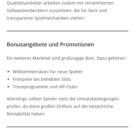
Qualitätsanbieter arbeiten zudem mit renommierten
Softwareentwicklern zusammen, die für faire und
transparente Spielmechaniken stehen.
Bonusangebote und Promotionen
Ein weiteres Merkmal sind großzügige Boni. Dazu gehören:
Willkommensboni für neue Spieler
Freispiele bei beliebten Slots
Treueprogramme und VIP-Clubs
Allerdings sollten Spieler stets die Umsatzbedingungen
prüfen, da diese großen Einfluss auf die tatsächliche
Rentabilität haben.