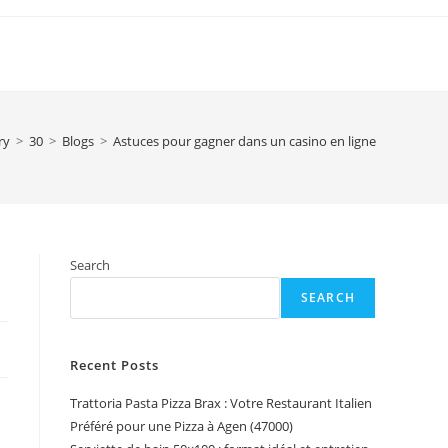
ry
>
30
>
Blogs
>
Astuces pour gagner dans un casino en ligne
Search
SEARCH
Recent Posts
Trattoria Pasta Pizza Brax : Votre Restaurant Italien
Préféré pour une Pizza à Agen (47000)