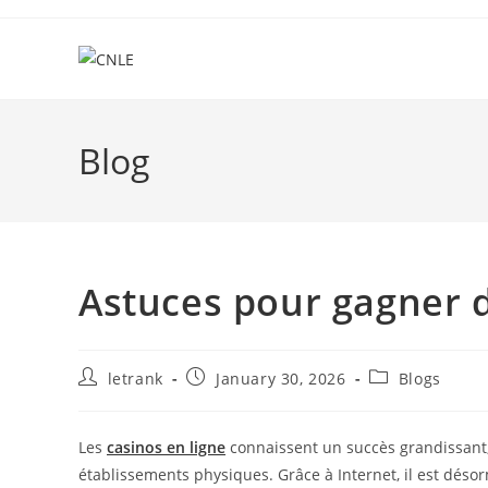
Skip
to
content
Blog
Astuces pour gagner d
Post
Post
Post
letrank
January 30, 2026
Blogs
author:
published:
category:
Les
casinos en ligne
connaissent un succès grandissant, 
établissements physiques. Grâce à Internet, il est désor