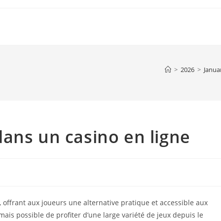
>
2026
>
Janua
ans un casino en ligne
offrant aux joueurs une alternative pratique et accessible aux
mais possible de profiter d’une large variété de jeux depuis le