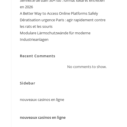
Serviette de bain 50×100 : format idéal et entretien
en 2026
A Better Way to Access Online Platforms Safely
Dératisation urgence Paris : agir rapidement contre
les rats et les souris
Modulare Lärmschutzwände für moderne
Industrieanlagen
Recent Comments
No comments to show.
Sidebar
nouveaux casinos en ligne
nouveaux casinos en ligne