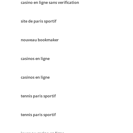
casino en ligne sans verification
site de paris sportif
nouveau bookmaker
casinos en ligne
casinos en ligne
tennis paris sportif
tennis paris sportif