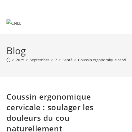
Skip
to
content
Blog
>
2025
>
September
>
7
>
Santé
>
Coussin ergonomique cervicale
Coussin ergonomique
cervicale : soulager les
douleurs du cou
naturellement