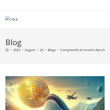
Skip
to
content
Blog
>
2025
>
August
>
24
>
Blogs
>
Comprendre et investir dans les 