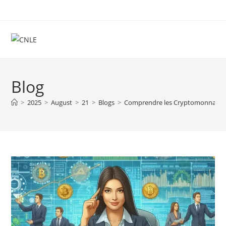
Skip
to
content
Blog
>
2025
>
August
>
21
>
Blogs
>
Comprendre les Cryptomonnaies :