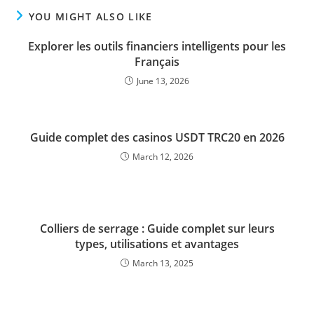
YOU MIGHT ALSO LIKE
Explorer les outils financiers intelligents pour les
Français
June 13, 2026
Guide complet des casinos USDT TRC20 en 2026
March 12, 2026
Colliers de serrage : Guide complet sur leurs
types, utilisations et avantages
March 13, 2025