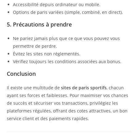
Accessibilité depuis ordinateur ou mobile.
Options de paris variées (simple, combiné, en direct).
5. Précautions à prendre
Ne pariez jamais plus que ce que vous pouvez vous
permettre de perdre.
Évitez les sites non réglementés.
Vérifiez toujours les conditions associées aux bonus.
Conclusion
Il existe une multitude de
sites de paris sportifs
, chacun
ayant ses forces et faiblesses. Pour maximiser vos chances
de succès et sécuriser vos transactions, privilégiez les
plateformes régulées, offrant des cotes attractives, un bon
service client et des paiements rapides.