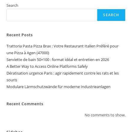
Search
SEARCH
Recent Posts
Trattoria Pasta Pizza Brax : Votre Restaurant Italien Préféré pour
une Pizza à Agen (47000)
Serviette de bain 50×100 : format idéal et entretien en 2026
A Better Way to Access Online Platforms Safely
Dératisation urgence Paris : agir rapidement contre les rats et les
souris
Modulare Lärmschutzwände für moderne Industrieanlagen
Recent Comments
No comments to show.
Sidebar