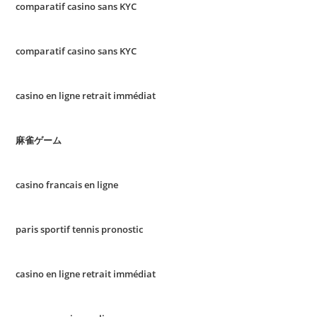
comparatif casino sans KYC
comparatif casino sans KYC
casino en ligne retrait immédiat
麻雀ゲーム
casino francais en ligne
paris sportif tennis pronostic
casino en ligne retrait immédiat