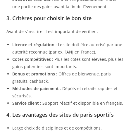
une partie des gains avant la fin de l’événement.
3. Critères pour choisir le bon site
Avant de s’inscrire, il est important de vérifier :
Licence et régulation
: Le site doit être autorisé par une
autorité reconnue (par ex. l’ANJ en France).
Cotes compétitives
: Plus les cotes sont élevées, plus les
gains potentiels sont importants.
Bonus et promotions
: Offres de bienvenue, paris
gratuits, cashback.
Méthodes de paiement
: Dépôts et retraits rapides et
sécurisés.
Service client
: Support réactif et disponible en français.
4. Les avantages des sites de paris sportifs
Large choix de disciplines et de compétitions.