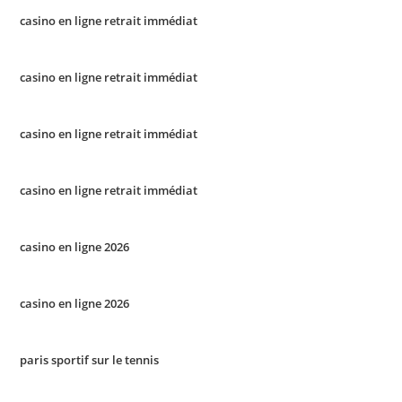
casino en ligne retrait immédiat
casino en ligne retrait immédiat
casino en ligne retrait immédiat
casino en ligne retrait immédiat
casino en ligne 2026
casino en ligne 2026
paris sportif sur le tennis