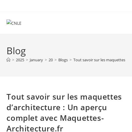
Skip
to
content
Blog
>
2025
>
January
>
20
>
Blogs
>
Tout savoir sur les maquettes d’a
Tout savoir sur les maquettes
d’architecture : Un aperçu
complet avec Maquettes-
Architecture.fr