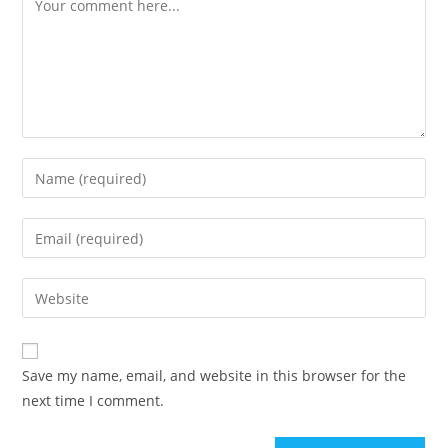
Enter
your
name
Enter
or
your
username
email
Enter
to
address
your
comment
to
website
comment
URL
Save my name, email, and website in this browser for the
(optional)
next time I comment.