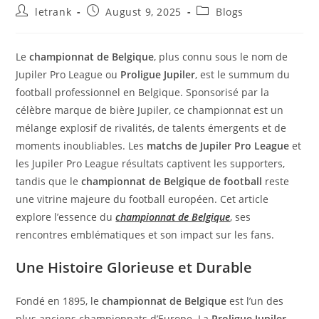
Post
Post
Post
letrank
August 9, 2025
Blogs
author:
published:
category:
Le
championnat de Belgique
, plus connu sous le nom de
Jupiler Pro League ou
Proligue Jupiler
, est le summum du
football professionnel en Belgique. Sponsorisé par la
célèbre marque de bière Jupiler, ce championnat est un
mélange explosif de rivalités, de talents émergents et de
moments inoubliables. Les
matchs de Jupiler Pro League
et
les Jupiler Pro League résultats captivent les supporters,
tandis que le
championnat de Belgique de football
reste
une vitrine majeure du football européen. Cet article
explore l’essence du
championnat de Belgique
, ses
rencontres emblématiques et son impact sur les fans.
Une Histoire Glorieuse et Durable
Fondé en 1895, le
championnat de Belgique
est l’un des
plus anciens championnats d’Europe. La
Proligue Jupiler