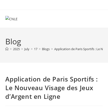
Skip
to
content
Blog
>
2025
>
July
>
17
>
Blogs
>
Application de Paris Sportifs : Le No
Application de Paris Sportifs :
Le Nouveau Visage des Jeux
d’Argent en Ligne