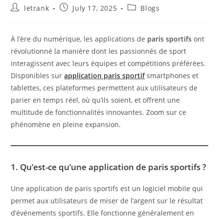
Post
Post
Post
letrank
July 17, 2025
Blogs
author:
published:
category:
À l’ère du numérique, les applications de
paris sportifs
ont
révolutionné la manière dont les passionnés de sport
interagissent avec leurs équipes et compétitions préférées.
Disponibles sur
application paris sportif
smartphones et
tablettes, ces plateformes permettent aux utilisateurs de
parier en temps réel, où qu’ils soient, et offrent une
multitude de fonctionnalités innovantes. Zoom sur ce
phénomène en pleine expansion.
1. Qu’est-ce qu’une application de paris sportifs ?
Une application de paris sportifs est un logiciel mobile qui
permet aux utilisateurs de miser de l’argent sur le résultat
d’événements sportifs. Elle fonctionne généralement en