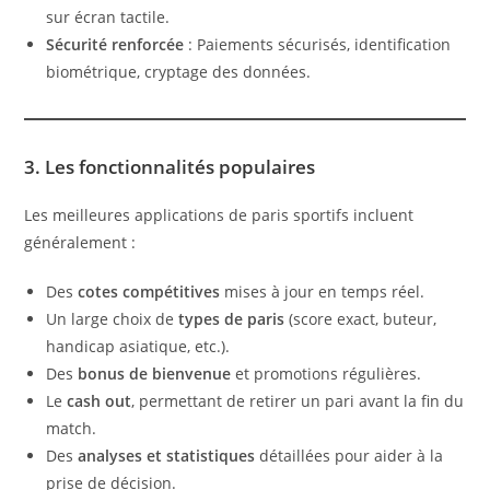
sur écran tactile.
Sécurité renforcée
: Paiements sécurisés, identification
biométrique, cryptage des données.
3. Les fonctionnalités populaires
Les meilleures applications de paris sportifs incluent
généralement :
Des
cotes compétitives
mises à jour en temps réel.
Un large choix de
types de paris
(score exact, buteur,
handicap asiatique, etc.).
Des
bonus de bienvenue
et promotions régulières.
Le
cash out
, permettant de retirer un pari avant la fin du
match.
Des
analyses et statistiques
détaillées pour aider à la
prise de décision.