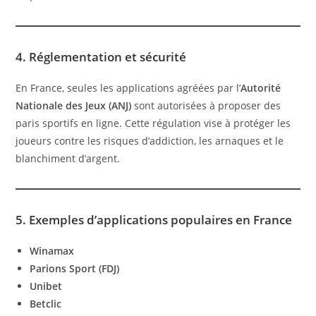
4. Réglementation et sécurité
En France, seules les applications agréées par l’
Autorité
Nationale des Jeux (ANJ)
sont autorisées à proposer des
paris sportifs en ligne. Cette régulation vise à protéger les
joueurs contre les risques d’addiction, les arnaques et le
blanchiment d’argent.
5. Exemples d’applications populaires en France
Winamax
Parions Sport (FDJ)
Unibet
Betclic