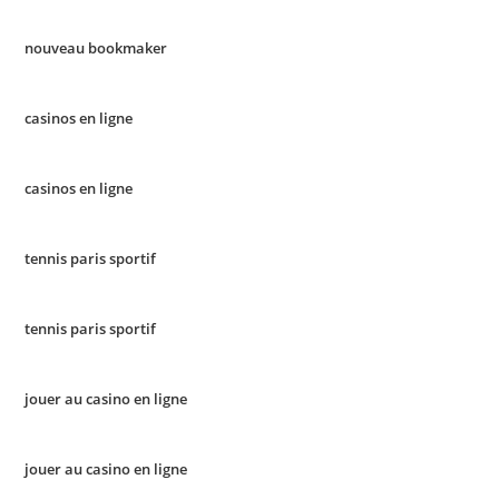
nouveau bookmaker
casinos en ligne
casinos en ligne
tennis paris sportif
tennis paris sportif
jouer au casino en ligne
jouer au casino en ligne