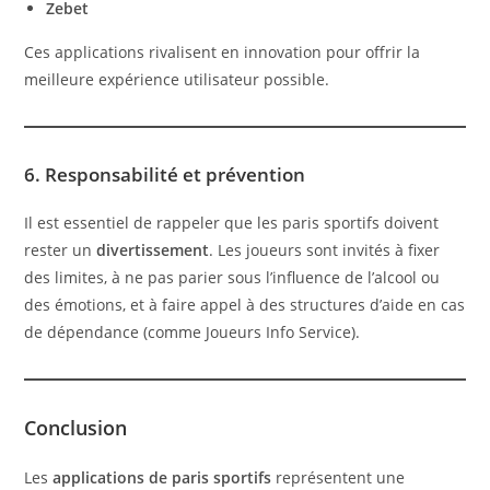
Zebet
Ces applications rivalisent en innovation pour offrir la
meilleure expérience utilisateur possible.
6. Responsabilité et prévention
Il est essentiel de rappeler que les paris sportifs doivent
rester un
divertissement
. Les joueurs sont invités à fixer
des limites, à ne pas parier sous l’influence de l’alcool ou
des émotions, et à faire appel à des structures d’aide en cas
de dépendance (comme Joueurs Info Service).
Conclusion
Les
applications de paris sportifs
représentent une