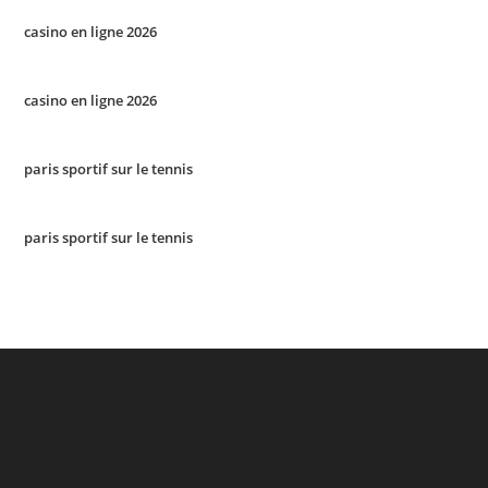
casino en ligne 2026
casino en ligne 2026
paris sportif sur le tennis
paris sportif sur le tennis